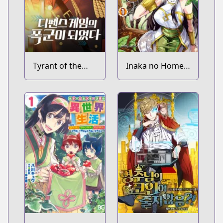
Tyrant of the
Inaka no Home
Tower Defense
Center Otoko no
Game
Jiyuu na Isekai
Seikatsu