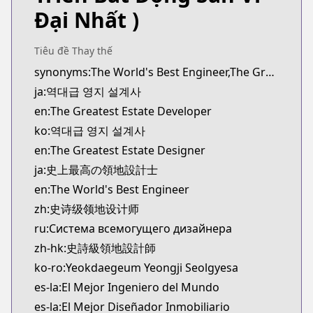
novelUpdates
Đại Nhất )
https://www.novelupdates.com/series/the-greates
Official English
Tiêu đề Thay thế
Official English
synonyms:The World's Best Engineer,The Greatest Estate Designer,Yeokdaegeup Yeongji Seolgyesa
https://www.webtoons.com/en/fantasy/the-greatest
ja:역대급 영지 설계사
Webtoons
Webtoons
en:The Greatest Estate Developer
https://www.webtoons.com/es/fantasy/the-greatest
ko:역대급 영지 설계사
Webtoons
en:The Greatest Estate Designer
Webtoons
ja:史上最高の領地設計士
https://www.webtoons.com/fr/fantasy/estatedevelo
en:The World's Best Engineer
Webtoons
zh:史诗级领地设计师
Webtoons
https://www.webtoons.com/zh-hant/fantasy/estate
ru:Система всемогущего дизайнера
Webtoons
zh-hk:史詩級領地設計師
Webtoons
ko-ro:Yeokdaegeum Yeongji Seolgyesa
https://www.webtoons.com/th/fantasy/the-greatest
es-la:El Mejor Ingeniero del Mundo
Dongman Manhua
es-la:El Mejor Diseñador Inmobiliario
Dongman Manhua