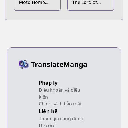
Moto Home
The Lord of
Center Tenin no
Coins
Isekai Seikatsu:
Shougou "DIY
Master" "Green
Master" "Pet
Master" wo
Kushi shite
Isekai wo
TranslateManga
Kimama ni
Ikimasu
Pháp lý
Điều khoản và điều
kiện
Chính sách bảo mật
Liên hệ
Tham gia cộng đồng
Discord