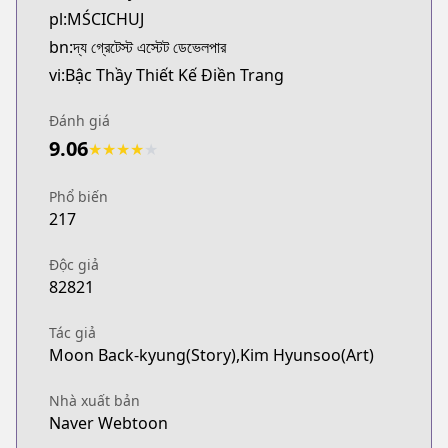
pl:MŚCICHUJ
http://www.dongmanmanhua.cn/BOY/shishijilingdish
Webtoons
bn:দ্য গ্রেটেস্ট এস্টেট ডেভেলপার
Webtoons
vi:Bậc Thầy Thiết Kế Điền Trang
https://www.webtoons.com/en/fantasy/the-greatest
Naver Series
Đánh giá
Naver Series
9.06
★
★
★
★
★
https://series.naver.com/comic/detail.series?pro
Naver Webtoon
Phổ biến
Naver Webtoon
217
https://comic.naver.com/webtoon/list?titleId=77
Độc giả
82821
Tác giả
Moon Back-kyung(Story),Kim Hyunsoo(Art)
Nhà xuất bản
Naver Webtoon