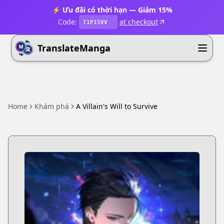
⚡ Ưu đãi có thời hạn — Giảm 15%
Code:
at checkout
T1P15VV
TranslateManga
Home
Khám phá
A Villain's Will to Survive