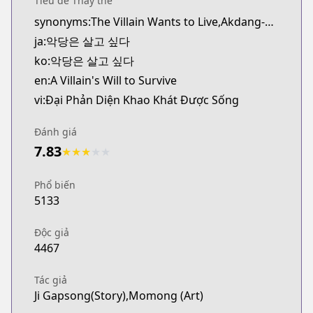
Tiêu đề Thay thế
synonyms:The Villain Wants to Live,Akdang-eun Salgo Sipda
ja:악당은 살고 싶다
ko:악당은 살고 싶다
en:A Villain's Will to Survive
vi:Đại Phản Diện Khao Khát Được Sống
Đánh giá
7.83
★
★
★
★
★
Phổ biến
5133
Độc giả
4467
Tác giả
Ji Gapsong(Story),Momong (Art)