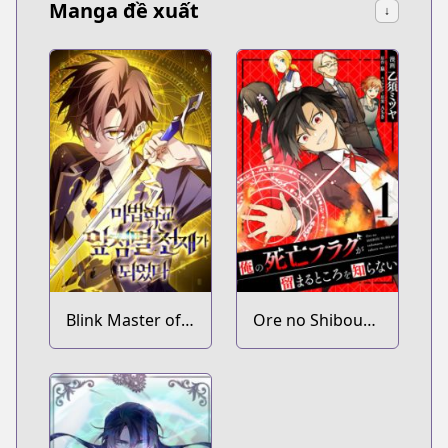
Manga đề xuất
↓
Blink Master of
Ore no Shibou
the Magic
Flag ga
Academy
Todomaru
Tokoro wo
Shiranai