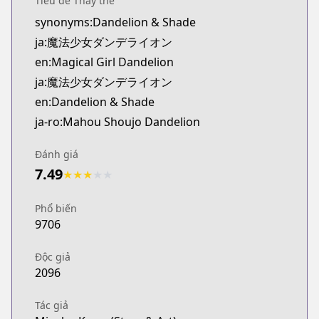
Tiêu đề Thay thế
Official English
synonyms:Dandelion & Shade
https://www.viz.com/vizmanga/chapters/magical-g
ja:魔法少女ダンデライオン
en:Magical Girl Dandelion
ja:魔法少女ダンデライオン
en:Dandelion & Shade
ja-ro:Mahou Shoujo Dandelion
Đánh giá
7.49
★
★
★
★
★
Phổ biến
9706
Độc giả
2096
Tác giả