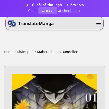
⚡ Ưu đãi có thời hạn — Giảm 15%
Code:
at checkout
T1P15VV
TranslateManga
Home
Khám phá
Mahou Shoujo Dandelion