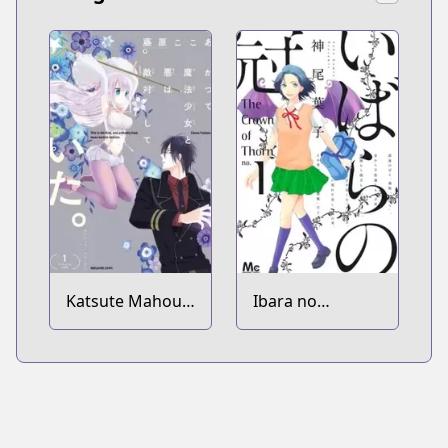
Katsute Mahou
Ibara no
Shoujo to Aku
Kanmuri
wa Tekitai
shiteita.