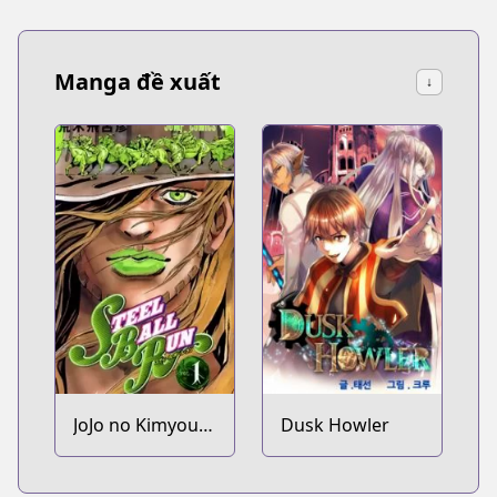
Manga đề xuất
↓
JoJo no Kimyou
Dusk Howler
na Bouken Part
7: Steel Ball Run