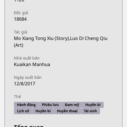
Độc giả
18684
Tác giả
Mo Xiang Tong Xiu (Story),Luo Di Cheng Qiu
(Art)
Nhà xuất bản
Kuaikan Manhua
Ngày xuất bản
12/8/2017
Thẻ
Hành động
Phiêu lưu
Đam mỹ
Huyền bí
Lịch sử
Huyền bí
Huyền thoại
Tái sinh