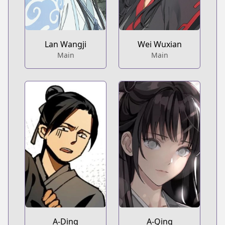
Lan Wangji
Wei Wuxian
Main
Main
A-Ding
A-Qing