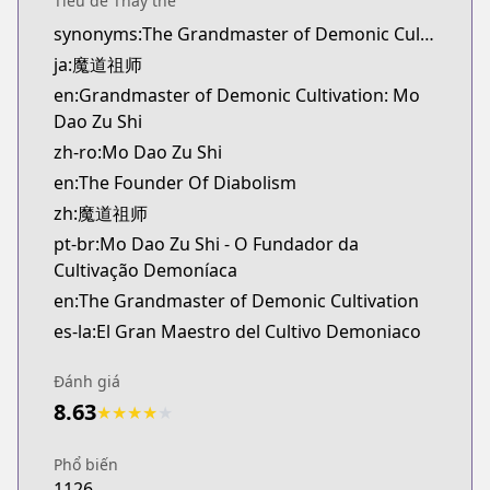
Tiêu đề Thay thế
novelUpdates
synonyms:The Grandmaster of Demonic Cultivation,The Founder of Diabolism,The Master of Diabolism
https://www.novelupdates.com/series/the-founder
ja:魔道祖师
Official English
Official English
en:Grandmaster of Demonic Cultivation: Mo
https://sevenseasentertainment.com/series/gran
Dao Zu Shi
zh-ro:Mo Dao Zu Shi
en:The Founder Of Diabolism
zh:魔道祖师
pt-br:Mo Dao Zu Shi - O Fundador da
Cultivação Demoníaca
en:The Grandmaster of Demonic Cultivation
es-la:El Gran Maestro del Cultivo Demoniaco
Đánh giá
8.63
★
★
★
★
★
Phổ biến
1126