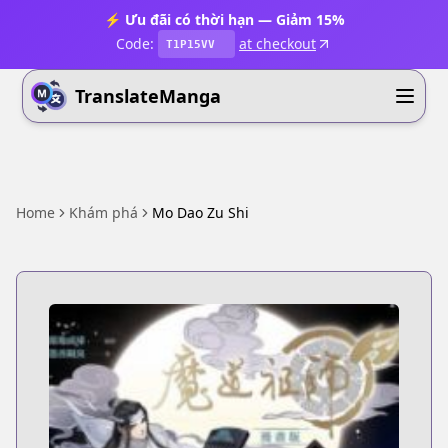
⚡ Ưu đãi có thời hạn — Giảm 15%
Code:
at checkout
T1P15VV
TranslateManga
Home
Khám phá
Mo Dao Zu Shi