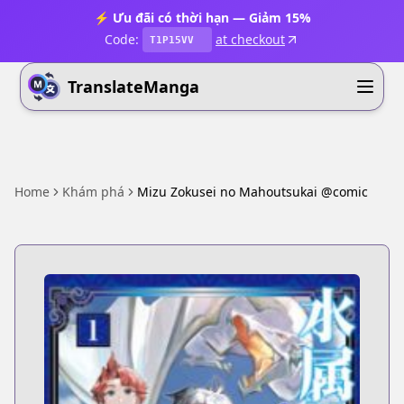
⚡ Ưu đãi có thời hạn — Giảm 15%
Code:
at checkout
T1P15VV
TranslateManga
Home
Khám phá
Mizu Zokusei no Mahoutsukai @comic