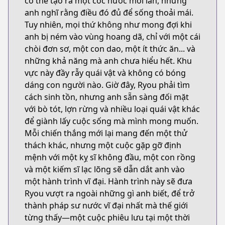
có thể tạo ra một cốc nước mỗi lần, nhưng
anh nghĩ rằng điều đó đủ để sống thoải mái.
Tuy nhiên, mọi thứ không như mong đợi khi
anh bị ném vào vùng hoang dã, chỉ với một cái
chòi đơn sơ, một con dao, một ít thức ăn... và
những khả năng mà anh chưa hiểu hết. Khu
vực này đầy rẫy quái vật và không có bóng
dáng con người nào. Giờ đây, Ryou phải tìm
cách sinh tồn, nhưng anh sẵn sàng đối mặt
với bò tót, lợn rừng và nhiều loại quái vật khác
để giành lấy cuộc sống mà mình mong muốn.
Mỗi chiến thắng mới lại mang đến một thử
thách khác, nhưng một cuộc gặp gỡ định
mệnh với một kỵ sĩ không đầu, một con rồng
và một kiếm sĩ lạc lõng sẽ dẫn dắt anh vào
một hành trình vĩ đại. Hành trình này sẽ đưa
Ryou vượt ra ngoài những gì anh biết, để trở
thành pháp sư nước vĩ đại nhất mà thế giới
từng thấy—một cuộc phiêu lưu tại một thời