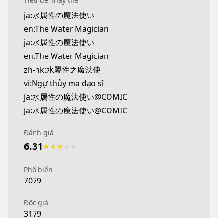
Tiêu đề Thay thế
Kitsu
ja:水属性の魔法使い
https://kitsu.app/manga/69143
en:The Water Magician
MangaUpdates
MangaUpdates
ja:水属性の魔法使い
https://www.mangaupdates.com/series.html?id=0
en:The Water Magician
novelUpdates
zh-hk:水屬性之魔法使
novelUpdates
vi:Ngự thủy ma đạo sĩ
https://www.novelupdates.com/series/water-magi
ja:水属性の魔法使い@COMIC
Book☆Walker
ja:水属性の魔法使い@COMIC
Book☆Walker
https://bookwalker.jp/series/336111
Đánh giá
Official English
6.31
Official English
★
★
★
★
★
https://j-novel.club/series/the-water-magician-ma
Phổ biến
7079
Độc giả
3179