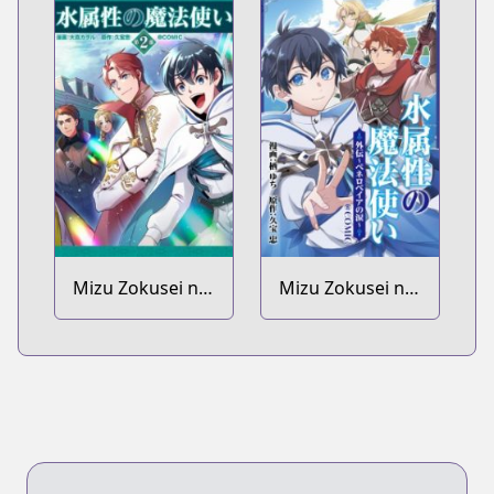
Mizu Zokusei no
Mizu Zokusei no
Mahoutsukai Dai
Mahoutsukai
2-bu @comic
@comic Gaiden:
Penelopeia no
Namida