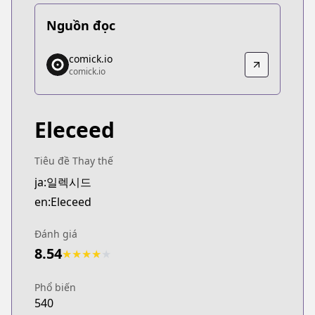
Nguồn đọc
comick.io
comick.io
comick.io
comick.io
https://comick.io/comic/04-eleceed
Eleceed
Tiêu đề Thay thế
ja:일렉시드
en:Eleceed
Đánh giá
8.54
★
★
★
★
★
Phổ biến
540