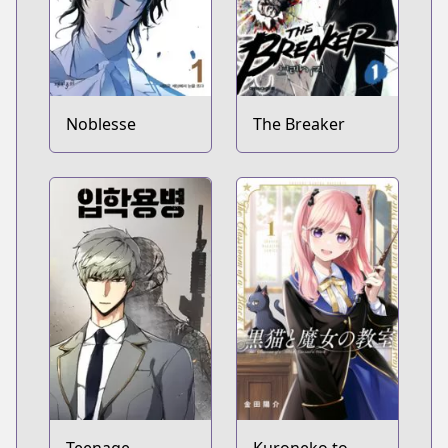
Noblesse
The Breaker
Teenage
Kuroneko to