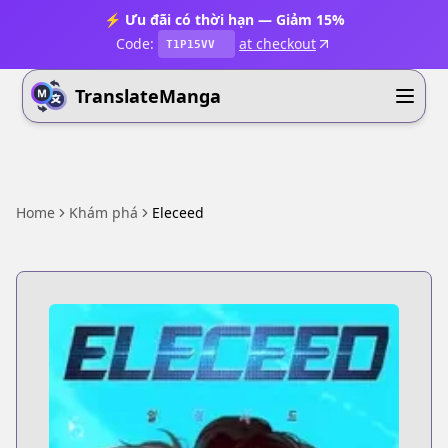
⚡ Ưu đãi có thời hạn — Giảm 15%
Code:
at checkout
T1P15VV
TranslateManga
Home
Khám phá
Eleceed