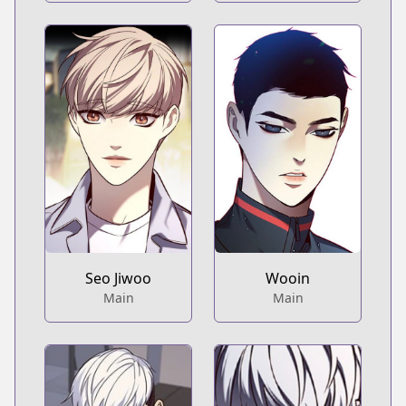
Seo Jiwoo
Wooin
Main
Main