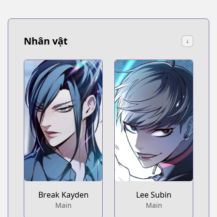
Nhân vật
↓
Break Kayden
Lee Subin
Main
Main