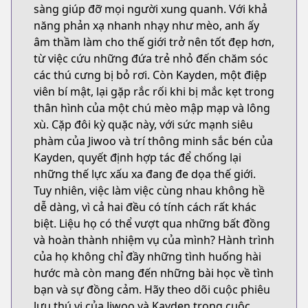
sàng giúp đỡ mọi người xung quanh. Với khả
năng phản xạ nhanh nhạy như mèo, anh ấy
âm thầm làm cho thế giới trở nên tốt đẹp hơn,
từ việc cứu những đứa trẻ nhỏ đến chăm sóc
các thú cưng bị bỏ rơi. Còn Kayden, một điệp
viên bí mật, lại gặp rắc rối khi bị mắc kẹt trong
thân hình của một chú mèo mập mạp và lông
xù. Cặp đôi kỳ quặc này, với sức mạnh siêu
phàm của Jiwoo và trí thông minh sắc bén của
Kayden, quyết định hợp tác để chống lại
những thế lực xấu xa đang đe dọa thế giới.
Tuy nhiên, việc làm việc cùng nhau không hề
dễ dàng, vì cả hai đều có tính cách rất khác
biệt. Liệu họ có thể vượt qua những bất đồng
và hoàn thành nhiệm vụ của mình? Hành trình
của họ không chỉ đầy những tình huống hài
hước mà còn mang đến những bài học về tình
bạn và sự đồng cảm. Hãy theo dõi cuộc phiêu
lưu thú vị của Jiwoo và Kayden trong cuộc