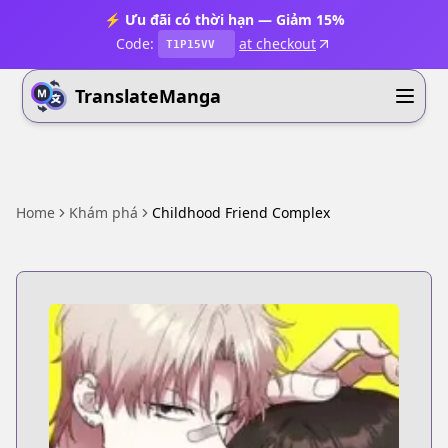
⚡ Ưu đãi có thời hạn — Giảm 15%
Code:
at checkout
T1P15VV
TranslateManga
Home
Khám phá
Childhood Friend Complex