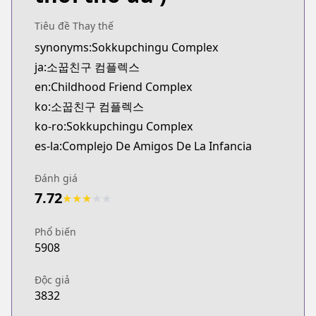
Tiêu đề Thay thế
synonyms:Sokkupchingu Complex
ja:소꿉친구 컴플렉스
en:Childhood Friend Complex
ko:소꿉친구 컴플렉스
ko-ro:Sokkupchingu Complex
es-la:Complejo De Amigos De La Infancia
Đánh giá
7.72
★
★
★
★
★
Phổ biến
5908
Độc giả
3832