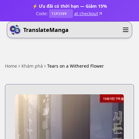
⚡ Ưu đãi có thời hạn — Giảm 15%
Code:
at checkout
T1P15VV
TranslateManga
Home
Khám phá
Tears on a Withered Flower