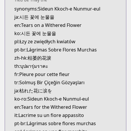
synonyms:Sideun Kkoch-e Nunmur-eul
ja:시든 꽃에 눈물을
en:Tears on a Withered Flower
ko:시든 꽃에 눈물을
pl:Łzy ze zwiędłych kwiatów
pt-br:Lágrimas Sobre Flores Murchas
zh-hk:枯萎的花淚
th:บุปผารุ่มราคะ
fr:Pleure pour cette fleur
tr:Solmuş Bir Çiçeğin Gözyaşları
ja:枯れた花に涙を
ko-ro:Sideun Kkoch-e Nunmul-eul
en:Tears for the Withered Flower
it:Lacrime su un fiore appassito
pt-br:Lágrimas sobre flores murchas