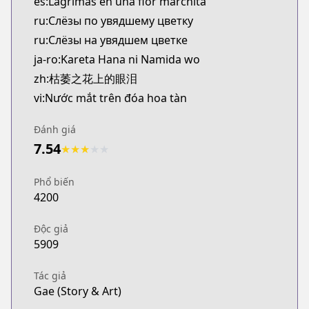
es:Lágrimas en una flor marchita
ru:Слёзы по увядшему цветку
ru:Слёзы на увядшем цветке
ja-ro:Kareta Hana ni Namida wo
zh:枯萎之花上的眼泪
vi:Nước mắt trên đóa hoa tàn
Đánh giá
7.54
★
★
★
★
★
Phổ biến
4200
Độc giả
5909
Tác giả
Gae (Story & Art)