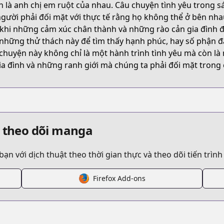
h là anh chị em ruột của nhau. Câu chuyện tình yêu trong 
/B095Y9BJCT
người phải đối mặt với thực tế rằng họ không thể ở bên nh
khi những cảm xúc chân thành và những rào cản gia đình đ
những thử thách này để tìm thấy hạnh phúc, hay số phận đ
a/bokutachi-wa-hanshoku-wo-yameta
chuyện này không chỉ là một hành trình tình yêu mà còn 
ia đình và những ranh giới mà chúng ta phải đối mặt trong
episode/13933686331749944945
wa-hanshoku-wo-yameta
à theo dõi manga
 với dịch thuật theo thời gian thực và theo dõi tiến trình
s.html?id=175225
Firefox Add-ons
t