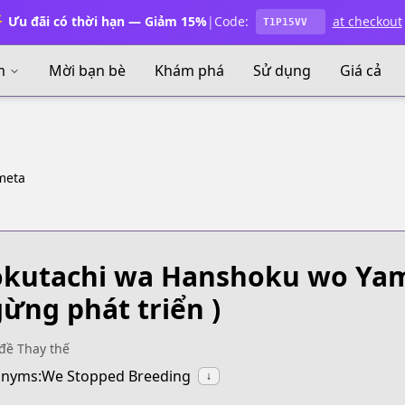
 Ưu đãi có thời hạn — Giảm 15%
|
Code:
at checkout
T1P15VV
m
Mời bạn bè
Khám phá
Sử dụng
Giá cả
meta
kutachi wa Hanshoku wo Ya
ừng phát triển )
đề Thay thế
nyms:We Stopped Breeding
↓