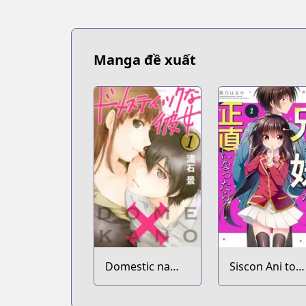
Manga đề xuất
Domestic na
Siscon Ani to
Kanojo
Brocon Imout
ga Shoujiki ni