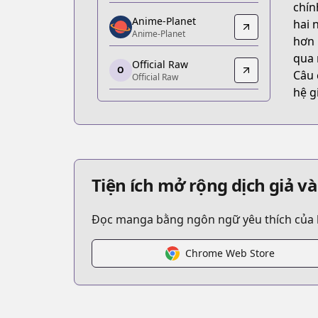
chín
https://www.amazon.co.jp/gp/product
Anime-Planet
hai 
Anime-Planet
Anime-Planet
hơn 
Anime-Planet
qua 
Official Raw
https://www.anime-planet.com/mang
O
Câu 
Official Raw
Official Raw
hệ g
Official Raw
https://pocket.shonenmagazine.com/
Kitsu
Kitsu
https://kitsu.app/manga/bokutachi-
Tiện ích mở rộng dịch giả v
MangaUpdates
MangaUpdates
Đọc manga bằng ngôn ngữ yêu thích của bạn
https://www.mangaupdates.com/serie
Book☆Walker
Book☆Walker
Chrome Web Store
https://bookwalker.jp/series/292196/lis