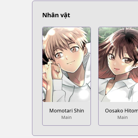
Nhân vật
Momotari Shin
Oosako Hitom
Main
Main