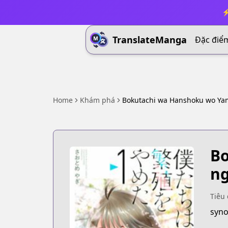
⚡
TranslateManga
Đặc điể
Home
Khám phá
Bokutachi wa Hanshoku wo Ya
Bo
ng
Tiêu 
syno