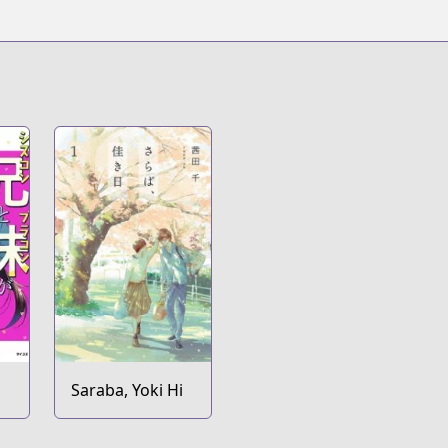
Saraba, Yoki Hi
o