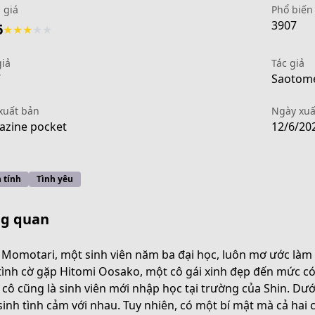
 giá
Phổ biến
3907
6
★
★
★
★
★
giả
Tác giả
7
Saotome
xuất bản
Ngày xuấ
zine pocket
12/6/20
 tính
Tình yêu
g quan
 Momotari, một sinh viên năm ba đại học, luôn mơ ước làm 
tình cờ gặp Hitomi Oosako, một cô gái xinh đẹp đến mức có 
df73-4368-a360-0abb28c07b01
 cô cũng là sinh viên mới nhập học tại trường của Shin. Dướ
sinh tình cảm với nhau. Tuy nhiên, có một bí mật mà cả hai 