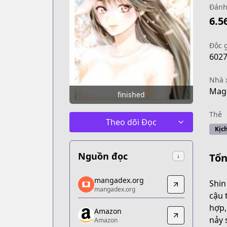
Đánh
6.5
Độc 
602
Nhà 
Maga
finished
Thẻ
Theo dõi Đọc
Kịch
Nguồn đọc
Tổn
↓
mangadex.org
mangadex.org
Shin
mangadex.org
mangadex.org
cậu 
https://mangadex.org/title/202d0eaf-
hợp,
Amazon
Amazon
nảy 
Amazon
Amazon