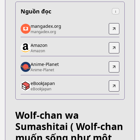
Nguồn đọc
↓
mangadex.org
mangadex.org
mangadex.org
mangadex.org
https://mangadex.org/title/b24d2c22-5b28-44d4-
Amazon
Amazon
Amazon
Amazon
https://www.amazon.co.jp/dp/B0CGL8HL5K/
Anime-Planet
Anime-Planet
Anime-Planet
Anime-Planet
eBookJapan
https://www.anime-planet.com/manga/wolf-chan-
eBookJapan
eBookJapan
eBookJapan
https://ebookjapan.yahoo.co.jp/books/782567/
Wolf-chan wa
Official Raw
Official Raw
Sumashitai
( Wolf-chan
https://ganma.jp/wolfchan
muốn sống như một
Kitsu