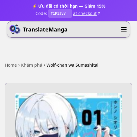
⚡ Ưu đãi có thời hạn — Giảm 15%
Code:
at checkout
T1P15VV
TranslateManga
Home
Khám phá
Wolf-chan wa Sumashitai