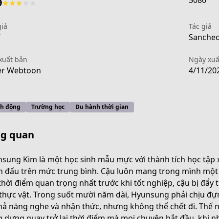
5080
9
★
★
★
★
★
giả
Tác giả
7
Sancheon
xuất bản
Ngày xuấ
er Webtoon
4/11/20
h động
Trường học
Du hành thời gian
g quan
sung Kim là một học sinh mẫu mực với thành tích học tập x
n đấu trên mức trung bình. Cậu luôn mang trong mình một 
thời điểm quan trọng nhất trước khi tốt nghiệp, cậu bị đẩy 
dc9c-4429-8ba8-d31b8311f93e
 thực vật. Trong suốt mười năm dài, Hyunsung phải chịu đự
khả năng nghe và nhận thức, nhưng không thể chết đi. Thế n
 dưng quay trở lại thời điểm mà mọi chuyện bắt đầu, khi nh