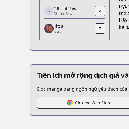
https://www.anime-planet.com/manga/d
Hyun
Official Raw
O
Official Raw
thể 
Official Raw
Official Raw
Hãy 
Kitsu
https://comic.naver.com/webtoon/list?
kẻ b
Kitsu
Kitsu
Kitsu
https://kitsu.app/manga/school-of-the
MangaUpdates
MangaUpdates
https://www.mangaupdates.com/serie
Tiện ích mở rộng dịch giả v
novelUpdates
novelUpdates
Đọc manga bằng ngôn ngữ yêu thích của bạn
https://www.novelupdates.com/series/s
Chrome Web Store