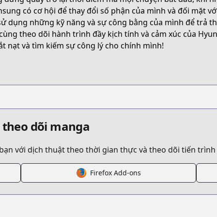
evil-returns-to-school-days
sung có cơ hội để thay đổi số phận của mình và đối mặt với
sử dụng những kỹ năng và sự công bằng của mình để trả th
cùng theo dõi hành trình đầy kịch tính và cảm xúc của Hyu
titleId=808272
ắt nạt và tìm kiếm sự công lý cho chính mình!
-malice
s.html?id=ep3jvbn
à theo dõi manga
 với dịch thuật theo thời gian thực và theo dõi tiến trình
chool-of-evil
Firefox Add-ons