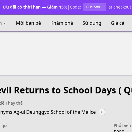
 Ưu đãi có thời hạn — Giảm 15%
|
Code:
at checkout
T1P15VV
m
Mời bạn bè
Khám phá
Sử dụng
Giá cả
vil Returns to School Days
( Q
đề Thay thế
nyms:Ag-ui Deunggyo,School of the Malice
↓
 giá
Phổ biến