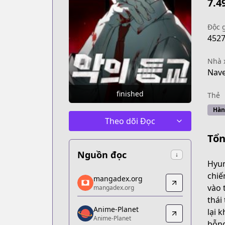
7.4
Độc 
452
Nhà 
Nav
finished
Thẻ
Hàn
Theo dõi Đọc
Tổn
Nguồn đọc
↓
Hyun
mangadex.org
chiế
mangadex.org
mangadex.org
vào 
mangadex.org
https://mangadex.org/title/ddefbe42-
thái
Anime-Planet
Anime-Planet
lại 
Anime-Planet
Anime-Planet
bỗng