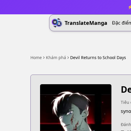
⚡
TranslateManga
Đặc điể
Home
Khám phá
Devil Returns to School Days
De
Tiêu 
syno
Đánh