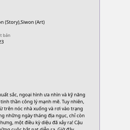
 (Story),Siwon (Art)
t bản
23
uất sắc, ngoại hình ưa nhìn và kỹ năng
tinh thần công lý mạnh mẽ. Tuy nhiên,
từ trên nóc nhà xuống và rơi vào trạng
ng những ngày tháng địa ngục, chỉ còn
hưng, một điều kỳ diệu đã xảy ra! Cậu
ững cuộc bắt nạt diễn ra. Giờ đây,