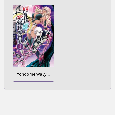
Yondome wa Iya
na Shizokusei
Majutsushi