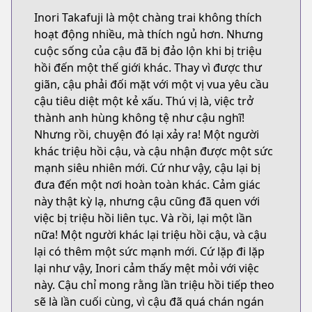
Inori Takafuji là một chàng trai không thích
hoạt động nhiều, mà thích ngủ hơn. Nhưng
cuộc sống của cậu đã bị đảo lộn khi bị triệu
hồi đến một thế giới khác. Thay vì được thư
giãn, cậu phải đối mặt với một vị vua yêu cầu
cậu tiêu diệt một kẻ xấu. Thú vị là, việc trở
thành anh hùng không tệ như cậu nghĩ!
Nhưng rồi, chuyện đó lại xảy ra! Một người
khác triệu hồi cậu, và cậu nhận được một sức
mạnh siêu nhiên mới. Cứ như vậy, cậu lại bị
đưa đến một nơi hoàn toàn khác. Cảm giác
này thật kỳ lạ, nhưng cậu cũng đã quen với
việc bị triệu hồi liên tục. Và rồi, lại một lần
nữa! Một người khác lại triệu hồi cậu, và cậu
lại có thêm một sức mạnh mới. Cứ lặp đi lặp
lại như vậy, Inori cảm thấy mệt mỏi với việc
này. Cậu chỉ mong rằng lần triệu hồi tiếp theo
sẽ là lần cuối cùng, vì cậu đã quá chán ngán