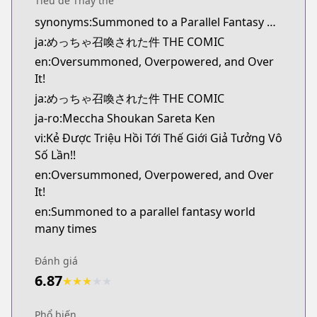
Tiêu đề Thay thế
Kitsu
synonyms:Summoned to a Parallel Fantasy World Many Times
https://kitsu.app/manga/57931
ja:めっちゃ召喚された件 THE COMIC
CDJapan
CDJapan
en:Oversummoned, Overpowered, and Over
https://www.anime-planet.com/manga/https://ww
It!
MangaUpdates
ja:めっちゃ召喚された件 THE COMIC
MangaUpdates
ja-ro:Meccha Shoukan Sareta Ken
https://www.mangaupdates.com/series.html?id=1
vi:Kẻ Được Triệu Hồi Tới Thế Giới Giả Tưởng Vô
novelUpdates
Số Lần!!
novelUpdates
en:Oversummoned, Overpowered, and Over
https://www.novelupdates.com/series/i-was-summo
It!
Book☆Walker
en:Summoned to a parallel fantasy world
Book☆Walker
many times
https://bookwalker.jp/series/275215/list
Official English
Đánh giá
Official English
6.87
https://j-novel.club/series/oversummoned-overp
★
★
★
★
★
Phổ biến