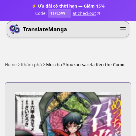
⚡ Ưu đãi có thời hạn — Giảm 15%
Code:
at checkout
T1P15VV
TranslateManga
Home
Khám phá
Meccha Shoukan sareta Ken the Comic