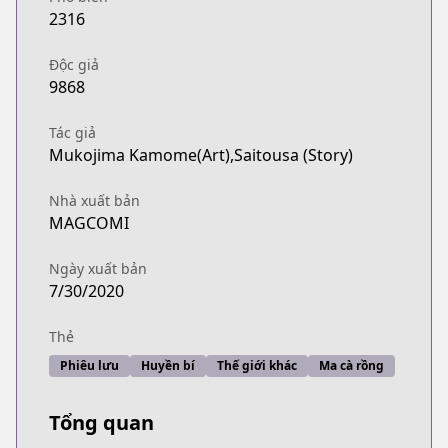
2316
Độc giả
9868
Tác giả
Mukojima Kamome(Art),Saitousa (Story)
Nhà xuất bản
MAGCOMI
Ngày xuất bản
7/30/2020
Thẻ
Phiêu lưu
Huyền bí
Thế giới khác
Ma cà rồng
Tổng quan