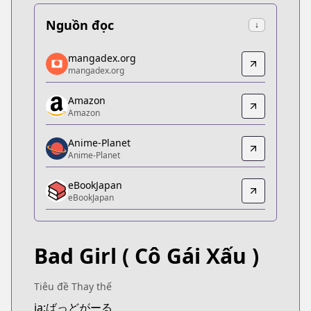
Nguồn đọc
↓
mangadex.org
mangadex.org
mangadex.org
mangadex.org
https://mangadex.org/title/06338c21-dfd9-4ab0-
Amazon
Amazon
Amazon
Amazon
https://www.amazon.co.jp/dp/B0BKV7FV1N
Anime-Planet
Anime-Planet
Anime-Planet
Anime-Planet
eBookJapan
https://www.anime-planet.com/manga/bad-girl
eBookJapan
eBookJapan
eBookJapan
https://ebookjapan.yahoo.co.jp/books/680173
Bad Girl
( Cô Gái Xấu )
Official Raw
Official Raw
https://comic-fuz.com/book/26007
Tiêu đề Thay thế
Kitsu
ja:ばっどがーる