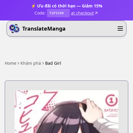
⚡ Ưu đãi có thời hạn — Giảm 15%
Code:
at checkout
T1P15VV
TranslateManga
Home
Khám phá
Bad Girl