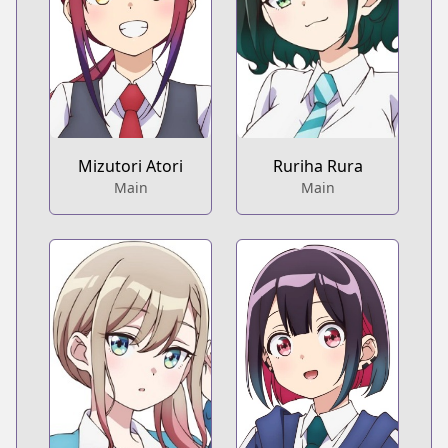
Mizutori Atori
Ruriha Rura
Main
Main