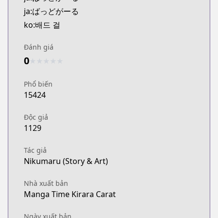
Kitsu
ja:ばっどがーる
https://kitsu.app/manga/62691
ko:배드 걸
MangaUpdates
MangaUpdates
Đánh giá
https://www.mangaupdates.com/series.html?id=1
0
★
★
★
★
★
Book☆Walker
Book☆Walker
Phổ biến
https://bookwalker.jp/series/337580
15424
Độc giả
1129
Tác giả
Nikumaru (Story & Art)
Nhà xuất bản
Manga Time Kirara Carat
Ngày xuất bản