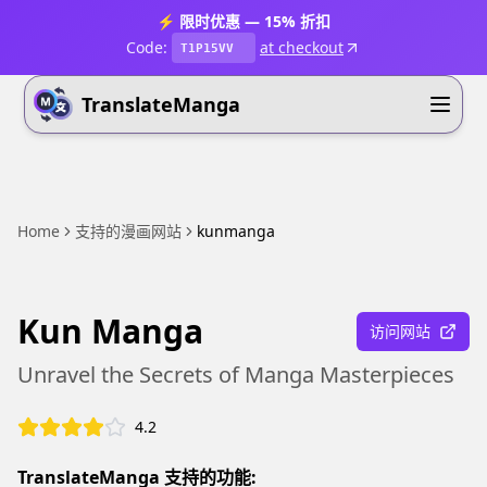
⚡ 限时优惠 — 15% 折扣
Code:
at checkout
T1P15VV
TranslateManga
Home
支持的漫画网站
kunmanga
Kun Manga
访问网站
Unravel the Secrets of Manga Masterpieces
4.2
TranslateManga 支持的功能: