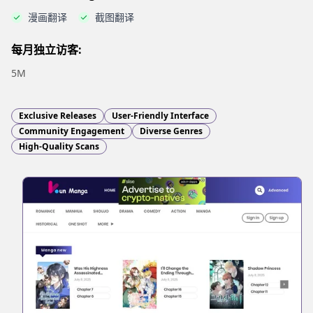
漫画翻译
截图翻译
每月独立访客:
5M
Exclusive Releases
User-Friendly Interface
Community Engagement
Diverse Genres
High-Quality Scans