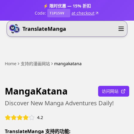
⚡ 限时优惠 — 15% 折扣
Code:
at checkout
T1P15VV
TranslateManga
Home
支持的漫画网站
mangakatana
MangaKatana
访问网站
Discover New Manga Adventures Daily!
4.2
TranslateManga 支持的功能: