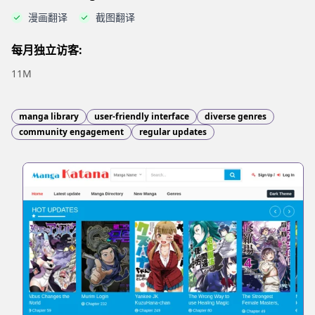
漫画翻译
截图翻译
每月独立访客:
11M
manga library
user-friendly interface
diverse genres
community engagement
regular updates