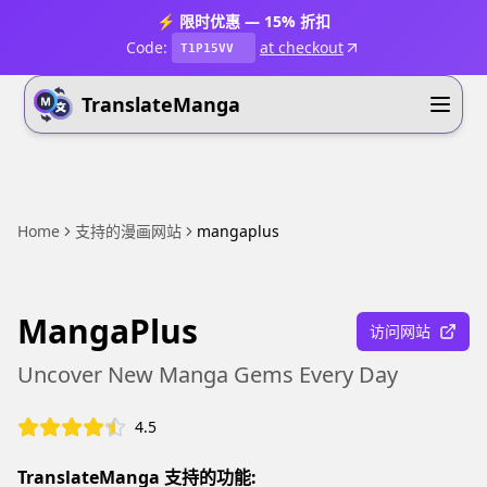
⚡ 限时优惠 — 15% 折扣
Code:
at checkout
T1P15VV
TranslateManga
Home
支持的漫画网站
mangaplus
MangaPlus
访问网站
Uncover New Manga Gems Every Day
4.5
TranslateManga 支持的功能: