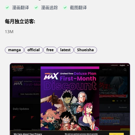
漫画翻译
漫画追踪
截图翻译
每月独立访客:
13M
manga
official
free
latest
Shueisha