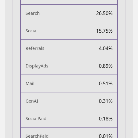
26.50%
Search
15.75%
Social
4.04%
Referrals
0.89%
DisplayAds
0.51%
Mail
0.31%
GenAI
0.18%
SocialPaid
0.01%
SearchPaid