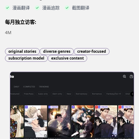
漫画翻译
漫画追踪
截图翻译
每月独立访客:
4M
original stories
diverse genres
creator-focused
subscription model
exclusive content