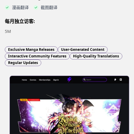
漫画翻译
截图翻译
每月独立访客:
5M
Exclusive Manga Releases
User-Generated Content
Interactive Community Features
High-Quality Translations
Regular Updates