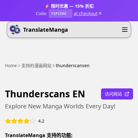
⚡ 限时优惠 — 15% 折扣
Code:
at checkout
T1P15VV
TranslateManga
Home
支持的漫画网站
thunderscansen
Thunderscans EN
访问网站
Explore New Manga Worlds Every Day!
4.2
TranslateManga 支持的功能: