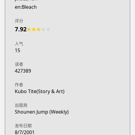
MANGA Plus
en:Bleach
https://mangaplus.shueisha.co.jp/titles/100004
评分
7.92
★
★
★
★
★
人气
15
读者
427389
作者
Kubo Tite(Story & Art)
出版商
Shounen Jump (Weekly)
发布日期
8/7/2001