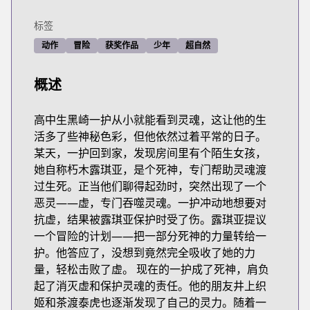
标签
动作
冒险
获奖作品
少年
超自然
概述
高中生黑崎一护从小就能看到灵魂，这让他的生
活多了些神秘色彩，但他依然过着平常的日子。
某天，一护回到家，发现房间里有个陌生女孩，
她自称朽木露琪亚，是个死神，专门帮助灵魂渡
过生死。正当他们聊得起劲时，突然出现了一个
恶灵——虚，专门吞噬灵魂。一护冲动地想要对
抗虚，结果被露琪亚保护时受了伤。露琪亚提议
一个冒险的计划——把一部分死神的力量转给一
护。他答应了，没想到竟然完全吸收了她的力
量，轻松击败了虚。 现在的一护成了死神，肩负
起了消灭虚和保护灵魂的责任。他的朋友井上织
姬和茶渡泰虎也逐渐发现了自己的灵力。随着一