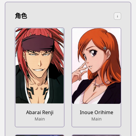
角色
↓
Abarai Renji
Inoue Orihime
Main
Main