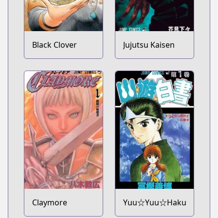
Black Clover
Jujutsu Kaisen
Claymore
Yuu☆Yuu☆Hakusho