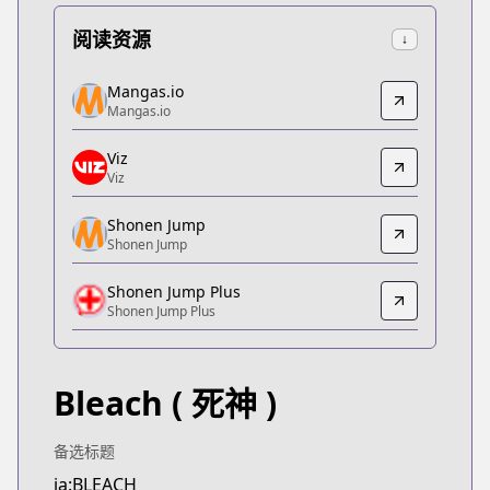
阅读资源
↓
Mangas.io
Mangas.io
Mangas.io
Mangas.io
https://www.mangas.io/lire/bleach
Viz
Viz
Viz
Viz
https://www.viz.com/shonenjump/chapters/bleac
Shonen Jump
Shonen Jump
Shonen Jump
Shonen Jump
Shonen Jump Plus
https://www.shonenjump.com/j/rensai/bleach.htm
Shonen Jump Plus
Shonen Jump Plus
Shonen Jump Plus
https://shonenjumpplus.com/episode/108335195
Bleach
( 死神 )
MANGA Plus
MANGA Plus
https://mangaplus.shueisha.co.jp/titles/200012
备选标题
MANGA Plus
ja:BLEACH