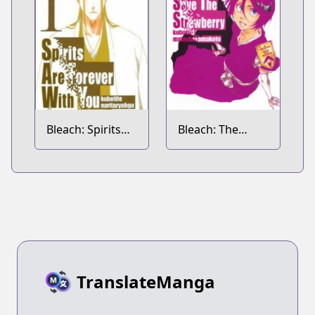
Bleach: Spirits
Bleach: The
Are Forever with
Death Save the
You
Strawberry
TranslateManga