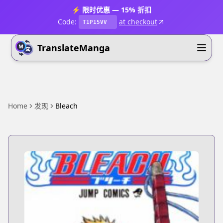
⚡ 限时优惠 — 15% 折扣
Code:
at checkout
T1P15VV
TranslateManga
Home
发现
Bleach