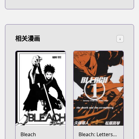
相关漫画
↓
Bleach
Bleach: Letters