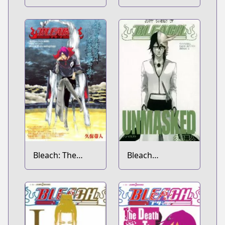
From the Other
Side
Bleach: The
Bleach
Unforgivens
Unmasked Short
Stories