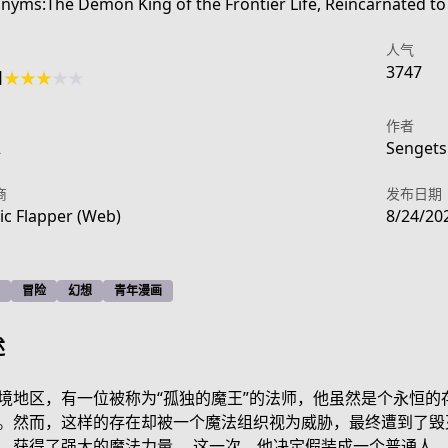
nyms:The Demon King of the Frontier Life, Reincarnated t
人气
3747
1
★
★
★
★
★
作者
2
Sengetsu
商
发布日期
c Flapper (Web)
8/24/20
冒险
幻想
青年漫画
述
-d632-4442-8830-d037d616ead4
境地区，有一位被称为“孤独的魔王”的法师，他虽然是个永恒
。然而，这样的存在却被一个魔法组织视为威胁，最终遭到了毁灭
，获得了强大的魔法力量。 这一次，他决定假装成一个普通人