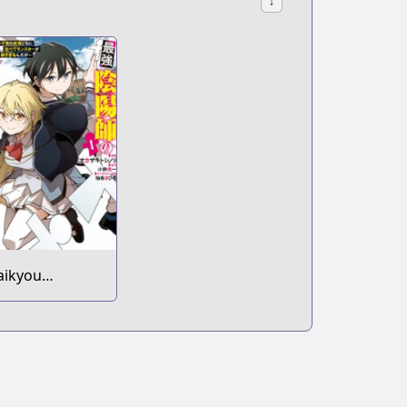
↓
aikyou
nmyouji no
sekai Tenseiki:
eboku no
oukai-domo ni
urabete
onster ga