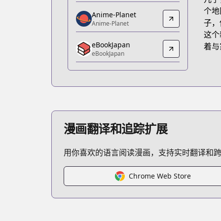
https://www.amazon.co.jp/dp/B099J5X
个地
Anime-Planet
Anime-Planet
子，
Anime-Planet
Anime-Planet
这个
eBookJapan
https://www.anime-planet.com/manga/
着与
eBookJapan
eBookJapan
eBookJapan
https://ebookjapan.yahoo.co.jp/books
Official Raw
Official Raw
https://comic-walker.com/contents/d
漫画翻译和追踪扩展
Kitsu
Kitsu
用你喜欢的语言阅读漫画，支持实时翻译和
https://kitsu.app/manga/57955
CDJapan
CDJapan
Chrome Web Store
https://www.anime-planet.com/m
MangaUpdates
MangaUpdates