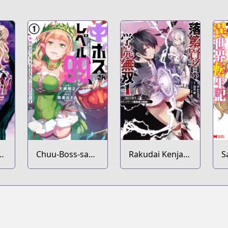
ya
Chuu-Boss-san
Rakudai Kenja
S
Level 99,
no Gakuin
O
Saikyou no
Musou: Nidome
I
Buka-tachi to
no Tensei, S-
G
Tomoni
Rank Cheat
Y
Nishuume
Majutsushi
K
Totsunyuu!
Boukenroku
M