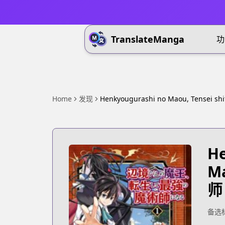
TranslateManga
功
Home
发现
Henkyougurashi no Maou, Tensei shi
He
Ma
师 
备选