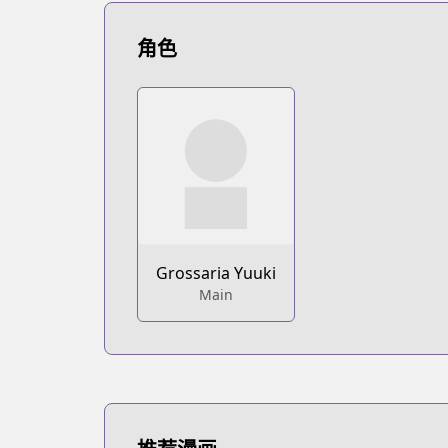
https://www.mangaupdates.com/serie
novelUpdates
角色
novelUpdates
https://www.novelupdates.com/series/
Book☆Walker
Book☆Walker
https://bookwalker.jp/series/299810/lis
Grossaria Yuuki
Main