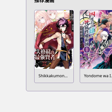
推荐漫画
Shikkakumon
Yondome wa I
no Saikyou
na Shizokusei
Kenja: Sekai
Majutsushi
Saikyou no
Kenja ga Sarani
Tsuyokunaru
Tame ni Tensei