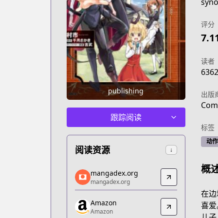
syno
评分
7.1
读者
636
publishing
出版
Comi
跟踪阅读
标签
动作
阅读资源
↓
概
mangadex.org
mangadex.org
mangadex.org
mangadex.org
https://mangadex.org/title/032f800d
在边
Amazon
Amazon
喜爱
Amazon
Amazon
儿子