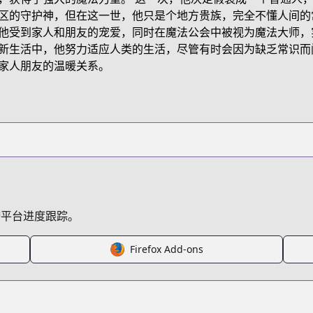
Y8H
区的守护神，但在这一世，他只是个地方贵族，完全不懂人间的
他受到家人和朋友的宠爱，同时在魔法公会中被视为魔法大师，实
新生活中，他努力适应人类的生活，尽管有时会因为缺乏常识而
henkyou-gurashi-no-maou-tensei-shite-saikyou-no-majutsu
家人朋友的温暖关系。
/625233
etail/KDCW_MF00201820010000_68
跨平台进度跟踪。
Firefox Add-ons
anga/https://www.cdjapan.co.jp/searchuni?fq.cat