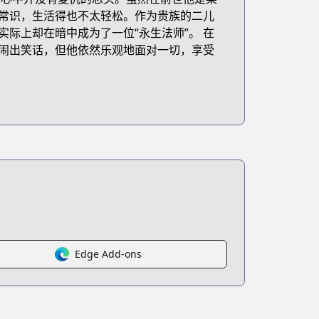
常识，生活得也不太轻松。作为贵族的二儿
际上却在暗中成为了一位“永生法师”。 在
闹出笑话，但他依然乐观地面对一切，享受
shi-ni-naru
Edge Add-ons
egory=UD:14&q=辺境ぐらしの魔王、転生して最強の魔術師になる&order=relde