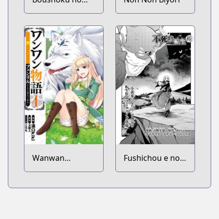
Berserk: Ore
dake Level to Iu
Gainen wo
Toppa suru the
Comic
Wanwan
Fushichou e no
Monogatari:
Tensei: Dragon
Kanemochi no
Taoseru tte
Inu ni Shite to
Futsuu no Tori ja
wa Itta ga, Fenrir
Nai yo ne?
ni Shiro to wa