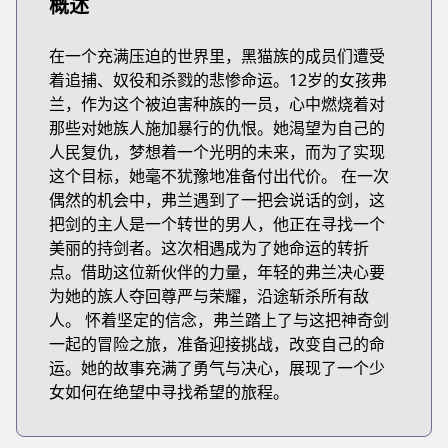
概述
在一个充满压迫的世界里，黑猫族的成员们遭受
着追捕、奴役和杀戮的悲惨命运。12岁的女孩弗
兰，作为这个被迫害种族的一员，心中燃烧着对
那些对她族人施加暴行的仇恨。她渴望为自己的
人民复仇，梦想着一个光明的未来，而为了实现
这个目标，她毫不犹豫地准备付出代价。 在一次
偶然的机会中，弗兰遇到了一把会说话的剑，这
把剑的主人是一个转世的男人，他正在寻找一个
美丽的持剑者。这次相遇成为了她命运的转折
点。借助这位新伙伴的力量，年轻的弗兰决心要
为她的族人夺回尊严与荣耀，沿途斩杀所有敌
人。 怀着坚定的信念，弗兰踏上了与这把神奇剑
一起的冒险之旅，准备迎接挑战，改变自己的命
运。她的故事充满了勇气与决心，展现了一个少
女如何在绝望中寻找希望的旅程。