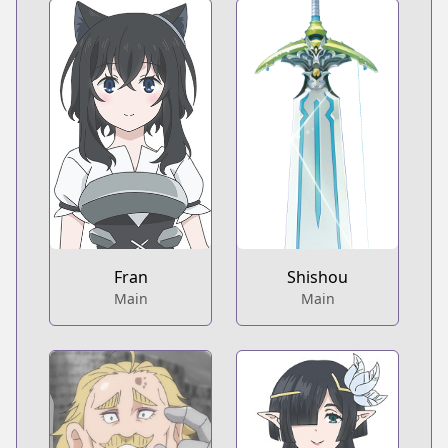
Fran
Shishou
Main
Main