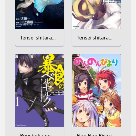
Tensei shitara
Tensei shitara
Slime Datta Ken
Dragon no
Tamago datta:
Ibara no Dragon
Road
Boushoku no
Non Non Biyori