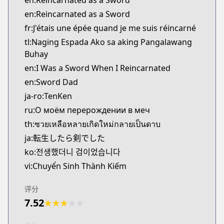
en:Reincarnated as a Sword
en:Reincarnated as a Sword
fr:J'étais une épée quand je me suis réincarné
tl:Naging Espada Ako sa aking Pangalawang
Buhay
en:I Was a Sword When I Reincarnated
en:Sword Dad
ja-ro:TenKen
ru:О моём перерождении в меч
th:ซวยเหลือหลายเกิดใหม่กลายเป็นดาบ
ja:転生したら剣でした
ko:전생했더니 검이었습니다
vi:Chuyển Sinh Thành Kiếm
评分
7.52
★
★
★
★
★