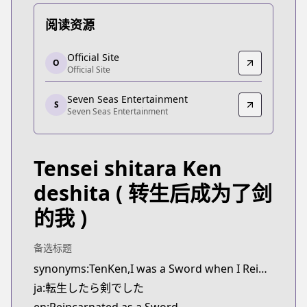
阅读资源
Official Site
Official Site
O
Official Site
Official Site
https://comic-boost.com/series/86
Seven Seas Entertainment
Seven Seas Entertainment
S
Seven Seas Entertainment
Seven Seas Entertainment
https://sevenseasentertainment.com/series/rein
Tensei shitara Ken
deshita
( 转生后成为了剑
的我 )
备选标题
synonyms:TenKen,I was a Sword when I Reincarnated
ja:転生したら剣でした