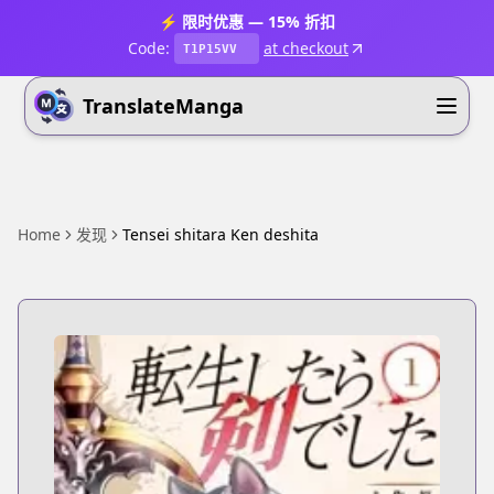
⚡ 限时优惠 — 15% 折扣
Code:
at checkout
T1P15VV
TranslateManga
Home
发现
Tensei shitara Ken deshita