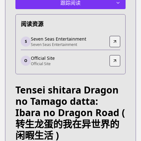
跟踪阅读
阅读资源
Seven Seas Entertainment
Seven Seas Entertainment
S
Seven Seas Entertainment
Seven Seas Entertainment
https://sevenseasentertainment.com/series/reinc
Official Site
Official Site
O
Official Site
Official Site
https://comic-earthstar.jp/detail/doratama/
Tensei shitara Dragon
no Tamago datta:
Ibara no Dragon Road
(
转生龙蛋的我在异世界的
闲暇生活 )