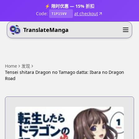
⚡ 限时优惠 — 15% 折扣
Code:
at checkout
T1P15VV
TranslateManga
Home
发现
Tensei shitara Dragon no Tamago datta: Ibara no Dragon
Road