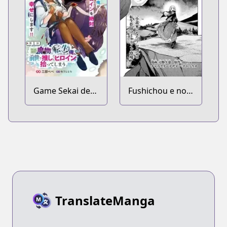
Game Sekai de
Fushichou e no
Mamono ni
Tensei: Dragon
Tensei
Taoseru tte
shiteshimatta
Futsuu no Tori ja
Ore, Zense de
Nai yo ne?
Oshi datta
Heroine wo
Hirotteshimau
TranslateManga