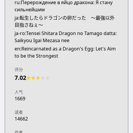
ru:Перерождение в яйцо дракона: Я стану
сильнейшим
ja:転生したらドラゴンの卵だった ～最強以外
目指さねぇ～
ja-ro:Tensei Shitara Dragon no Tamago datta:
Saikyou Igai Mezasa nee
en:Reincarnated as a Dragon's Egg: Let's Aim
to be the Strongest
评分
7.02
★
★
★
★
★
人气
1669
读者
14662
作者