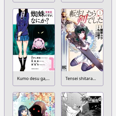
Slime Datta Ken
Kumo desu ga,
Tensei shitara
Nani ka?
Ken deshita