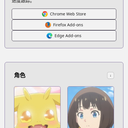
进度跟踪。
Chrome Web Store
Firefox Add-ons
Edge Add-ons
角色
↓