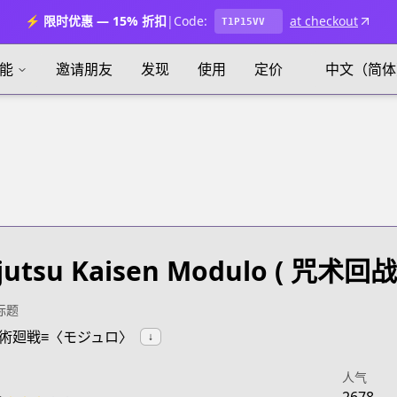
⚡ 限时优惠 — 15% 折扣
|
Code:
at checkout
T1P15VV
能
邀请朋友
发现
使用
定价
中文（简体
jutsu Kaisen Modulo
( 咒术回战 
标题
:呪術廻戦≡〈モジュロ〉
↓
人气