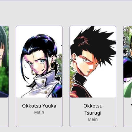
Okkotsu Yuuka
Okkotsu
Main
Tsurugi
Main