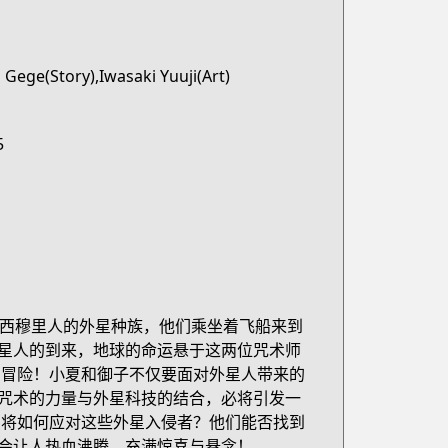
Gege(Story),Iwasaki Yuuji(Art)
5
名为西穆里人的外星种族，他们乘坐着飞船来到
星人的到来，地球的命运悬于这两位咒术师
与冒险！小夏和御子不仅要面对外星人带来的
咒术的力量与外星科技的结合，必将引发一
们将如何应对这些外星入侵者？他们能否找到
会让人热血沸腾，充满惊喜与悬念！