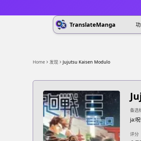
TranslateManga
功
Home
发现
Jujutsu Kaisen Modulo
Ju
备选
ja
评分