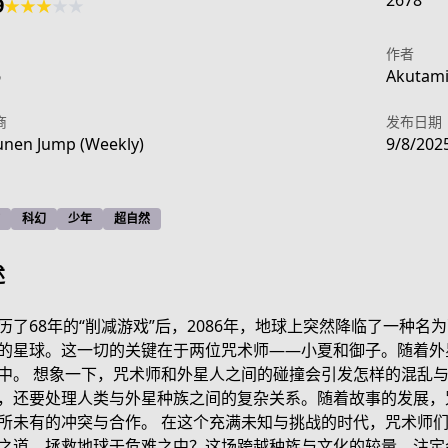
2678
9
★
★
★
★
★
作者
6
Akutami 
商
发布日期
nen Jump (Weekly)
9/8/202
科幻
少年
超自然
述
历了68年的“削减游戏”后，2086年，地球上突然降临了一种
的星球。这一切的关键在于两位咒术师——小夏和御子。随着外
中。 想象一下，咒术师和外星人之间的碰撞会引发怎样的混乱
/17107094910448169436
，还要处理人类与外星种族之间的复杂关系。随着故事的发展，
所未有的冲突与合作。 在这个充满未知与挑战的时代，咒术师
之道，拯救地球于危难之中？这场跨越种族与文化的较量，注定