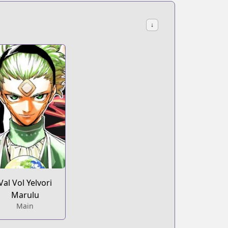
↓
Val Vol Yelvori
Marulu
Main