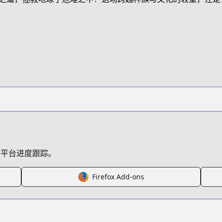
ters/jujutsu-kaisen-modulo
/jujutsu-modulo.html
s/100578
跨平台进度跟踪。
Firefox Add-ons