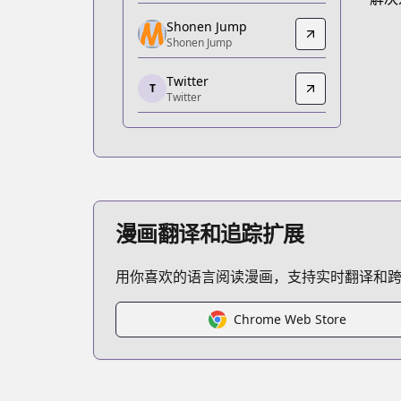
https://www.viz.com/shonenjump/chap
Shonen Jump
Shonen Jump
Shonen Jump
Shonen Jump
Twitter
https://www.shonenjump.com/j/rensai
T
Twitter
Twitter
Twitter
https://x.com/jujutsu_pr
MANGA Plus
MANGA Plus
https://mangaplus.shueisha.co.jp/title
漫画翻译和追踪扩展
用你喜欢的语言阅读漫画，支持实时翻译和
Chrome Web Store