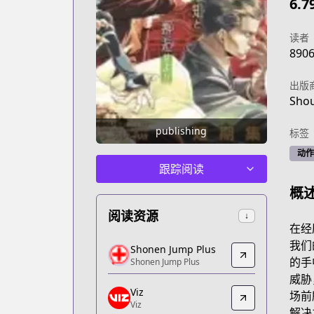
6.7
读者
890
出版
Shou
publishing
标签
动作
跟踪阅读
概
阅读资源
↓
在经
Shonen Jump Plus
我们
Shonen Jump Plus
Shonen Jump Plus
的手
Shonen Jump Plus
https://shonenjumpplus.com/episode
威胁
Viz
Viz
场前
Viz
Viz
解决