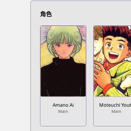
https://www.viz.com/video-girl-ai
角色
Amano Ai
Moteuchi You
Main
Main