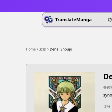
TranslateManga
功
Home
发现
Denei Shoujo
De
备选
syno
评分