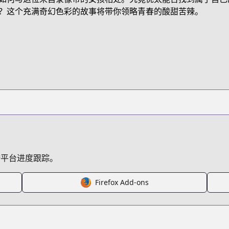
t/B074CG31CP/
？这个充满奇幻色彩的故事将带你领略青春的酸甜苦辣。
ideo-girl-ai
/134627/
跨平台进度跟踪。
s.html?id=3600
Firefox Add-ons