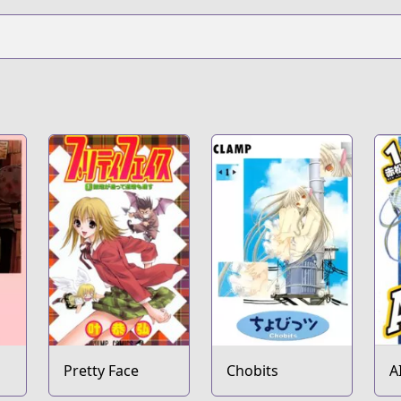
Pretty Face
Chobits
A
T