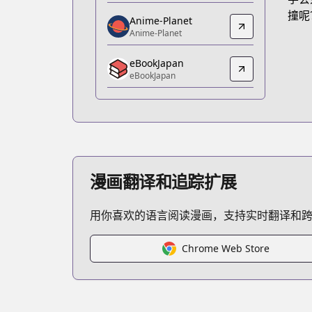
https://www.amazon.co.jp/gp/produc
撞呢
Anime-Planet
Anime-Planet
Anime-Planet
Anime-Planet
eBookJapan
https://www.anime-planet.com/manga/v
eBookJapan
eBookJapan
eBookJapan
https://ebookjapan.yahoo.co.jp/books
Kitsu
Kitsu
https://kitsu.app/manga/1653
漫画翻译和追踪扩展
MangaUpdates
MangaUpdates
用你喜欢的语言阅读漫画，支持实时翻译和
https://www.mangaupdates.com/serie
Book☆Walker
Book☆Walker
Chrome Web Store
https://bookwalker.jp/series/13066/list
Official English
Official English