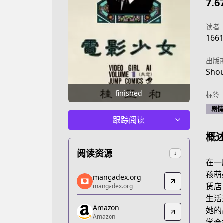
7.6
读者
166
出版
Shou
finished
标签
剧情
跟踪阅读
概
阅读资源
↓
在一
mangadex.org
孩萌
mangadex.org
mangadex.org
赁店
mangadex.org
https://mangadex.org/title/6d93d9dd-
生活
Amazon
Amazon
她的
Amazon
Amazon
学会