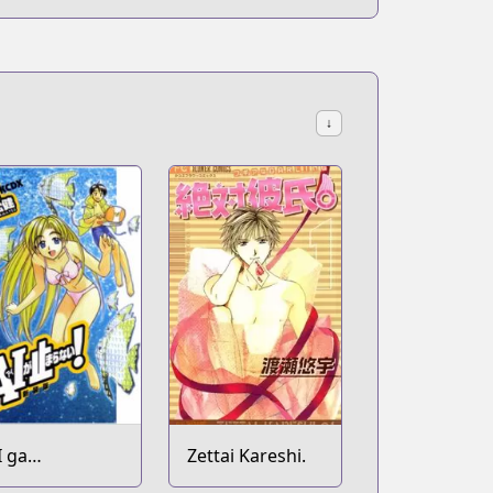
↓
I ga
Zettai Kareshi.
omaranai!