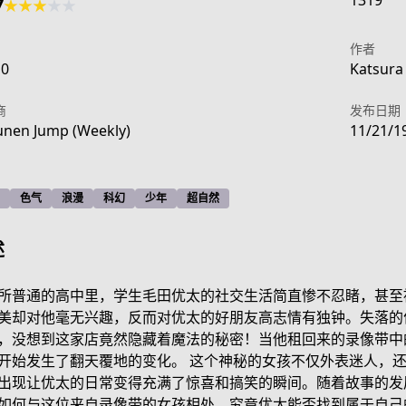
1319
7
★
★
★
★
★
作者
10
Katsura
商
发布日期
nen Jump (Weekly)
11/21/1
色气
浪漫
科幻
少年
超自然
述
所普通的高中里，学生毛田优太的社交生活简直惨不忍睹，甚至
美却对他毫无兴趣，反而对优太的好朋友高志情有独钟。失落的
，没想到这家店竟然隐藏着魔法的秘密！当他租回来的录像带中
f303-4caa-b314-f4d817076891
开始发生了翻天覆地的变化。 这个神秘的女孩不仅外表迷人，
出现让优太的日常变得充满了惊喜和搞笑的瞬间。随着故事的发
如何与这位来自录像带的女孩相处。究竟优太能否找到属于自己