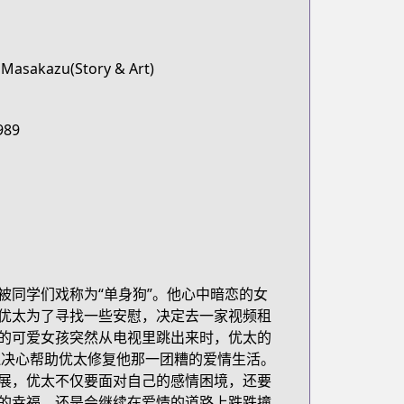
 Masakazu(Story & Art)
989
被同学们戏称为“单身狗”。他心中暗恋的女
优太为了寻找一些安慰，决定去一家视频租
的可爱女孩突然从电视里跳出来时，优太的
还决心帮助优太修复他那一团糟的爱情生活。
展，优太不仅要面对自己的感情困境，还要
的幸福，还是会继续在爱情的道路上跌跌撞