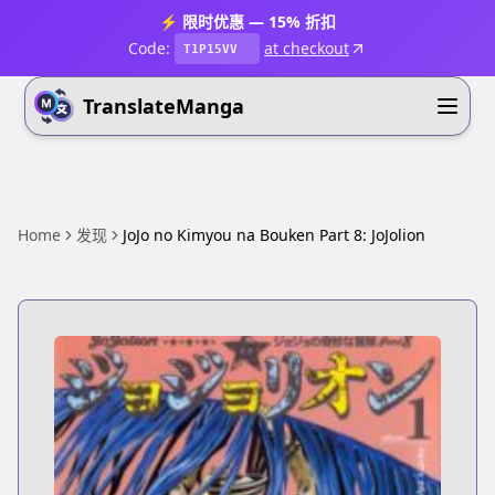
⚡ 限时优惠 — 15% 折扣
Code:
at checkout
T1P15VV
TranslateManga
Home
发现
JoJo no Kimyou na Bouken Part 8: JoJolion