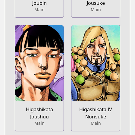
Joubin
Jousuke
Main
Main
Higashikata
Higashikata IV
Joushuu
Norisuke
Main
Main