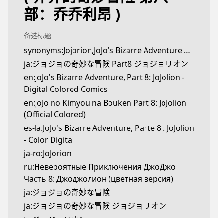
Book☆Walker
部：乔乔利昂 )
https://bookwalker.jp/series/57279
备选标题
synonyms:Jojorion,JoJo's Bizarre Adventure Part 8: Jojolion
ja:ジョジョの奇妙な冒険 Part8 ジョジョリオン
en:JoJo's Bizarre Adventure, Part 8: JoJolion -
Digital Colored Comics
en:JoJo no Kimyou na Bouken Part 8: JoJolion
(Official Colored)
es-la:JoJo's Bizarre Adventure, Parte 8 : JoJolion
- Color Digital
ja-ro:JoJorion
ru:Невероятные Приключения ДжоДжо
Часть 8: Джоджолион (цветная версия)
ja:ジョジョの奇妙な冒険
ja:ジョジョの奇妙な冒険 ジョジョリオン