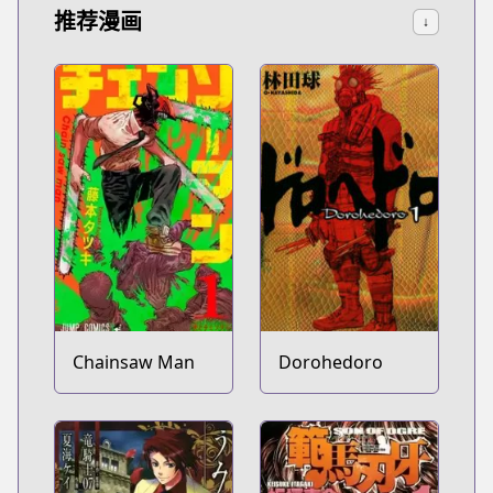
推荐漫画
↓
Chainsaw Man
Dorohedoro