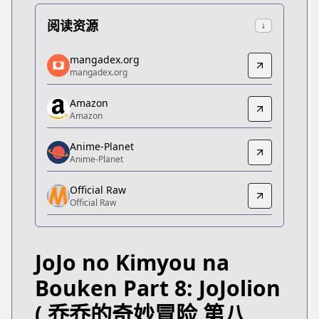
阅读资源
↓
mangadex.org
mangadex.org
mangadex.org
mangadex.org
https://mangadex.org/title/7a9d76c3-42b9-4bcf-
Amazon
Amazon
Amazon
Amazon
https://www.amazon.co.jp/gp/product/B074C5XS
Anime-Planet
Anime-Planet
Anime-Planet
Anime-Planet
Official Raw
https://www.anime-planet.com/manga/jojos-bizarre
Official Raw
Official Raw
Official Raw
https://www.shueisha.co.jp/books/search/search.
JoJo no Kimyou na
MangaUpdates
MangaUpdates
Bouken Part 8: JoJolion
https://www.mangaupdates.com/series.html?id=6
( 乔乔的奇妙冒险 第八
Book☆Walker