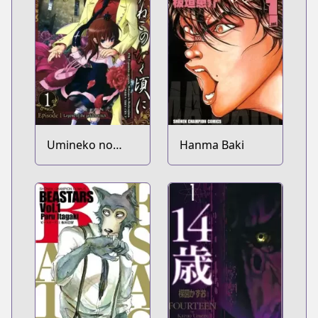
Umineko no
Hanma Baki
Naku Koro ni -
Episode 1:
Legend of the
Golden Witch