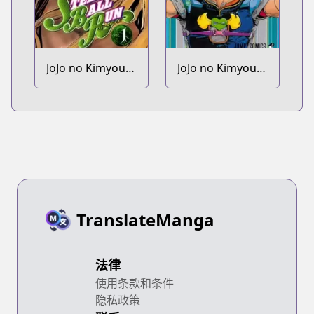
JoJo no Kimyou
JoJo no Kimyou
na Bouken Part
na Bouken Part
7: Steel Ball Run
9: The JoJoLands
TranslateManga
法律
使用条款和条件
隐私政策