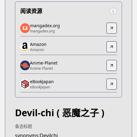
阅读资源
↓
mangadex.org
mangadex.org
mangadex.org
mangadex.org
https://mangadex.org/title/a2a748cb-b2fc-467e-b
Amazon
Amazon
Amazon
Amazon
https://www.amazon.co.jp/dp/B091M8LP4X
Anime-Planet
Anime-Planet
Anime-Planet
Anime-Planet
eBookJapan
https://www.anime-planet.com/manga/devilchi
eBookJapan
eBookJapan
eBookJapan
https://ebookjapan.yahoo.co.jp/books/631074
Devil-chi
( 恶魔之子 )
Official Raw
Official Raw
http://ganma.jp/devilchi
备选标题
Kitsu
synonyms:Devilchi