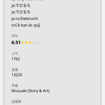
Kitsu
ja:でびるち
https://kitsu.app/manga/39225
ja:でびるち
CDJapan
ja-ro:Debiruchi
CDJapan
vi:Cô bạn ác quỷ
https://www.anime-planet.com/manga/https://ww
MangaUpdates
评分
MangaUpdates
6.51
https://www.mangaupdates.com/series.html?id=1
★
★
★
★
★
Book☆Walker
Book☆Walker
人气
1762
https://bookwalker.jp/series/95413/list
Official English
读者
Official English
13220
https://www.mangamo.com/manga/devil-chi
作者
Musuaki (Story & Art)
出版商