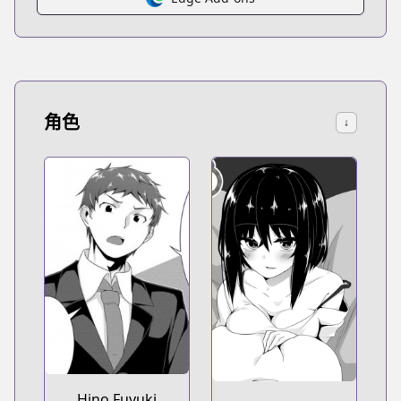
角色
↓
Hino Fuyuki