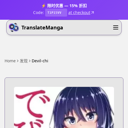
⚡ 限时优惠 — 15% 折扣
Code:
at checkout
T1P15VV
TranslateManga
Home
发现
Devil-chi