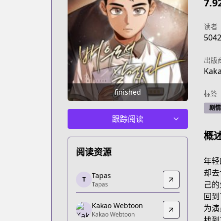
7.9
读者
504
出版
Kak
finished
标签
剧情
跟踪阅读
概
阅读资源
年轻
Tapas
却去
Tapas
T
Tapas
己的
Tapas
https://tapas.io/series/to-be-an-actor/
回到
Kakao Webtoon
Kakao Webtoon
为演
Kakao Webtoon
Kakao Webtoon
找到