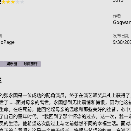
5015
2
★
★
★
★
★
作者
2
Gogwang
商
发布日期
aoPage
9/30/20
娱乐圈
时间旅行
述
的张永国是一位成功的配角演员，终于在演艺颁奖典礼上获得了
世了……面对母亲的离世，永国感到无比震惊和悔恨，因为他这
生命。在临死前，他回忆起母亲的温暖和那些美好的往昔，心中
info
了自己的童年时代。 “我回到了那个怀念的过去。这一次，我一定
员的生活。他希望这次能过上与之前截然不同的幸福生活。面对
真正的自我呢？这是一个关于成长、悔恨与希望的故事，充满了