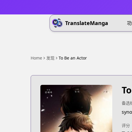
TranslateManga
功
Home
发现
To Be an Actor
To
备选
syno
评分