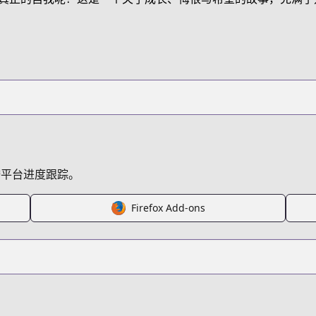
nt/배우로서-살겠다/3152
9069
跨平台进度跟踪。
Firefox Add-ons