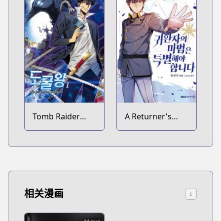
Tomb Raider
A Returner's
King
Magic Should Be
Special
相关漫画
↓