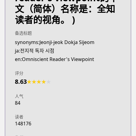
Webtoons
文（简体）名称是：全知
https://www.webtoons.com/es/fantasy/omniscient-
读者的视角。 )
Webtoons
Webtoons
https://www.webtoons.com/zh-hant/fantasy/duzhe/
备选标题
Webtoons
synonyms:Jeonji-jeok Dokja Sijeom
Webtoons
ja:전지적 독자 시점
https://www.webtoons.com/th/fantasy/omniscient-
en:Omniscient Reader's Viewpoint
Webtoons
Webtoons
评分
https://www.webtoons.com/en/action/omniscient-r
8.63
★
★
★
★
★
Naver Webtoon
Naver Webtoon
人气
https://comic.naver.com/webtoon/list.nhn?titleId
84
读者
148176