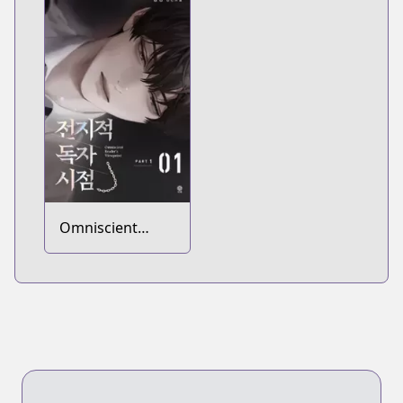
Omniscient
Reader's
Viewpoint