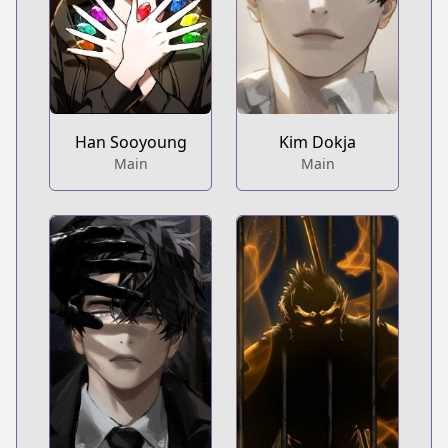
Han Sooyoung
Kim Dokja
Main
Main