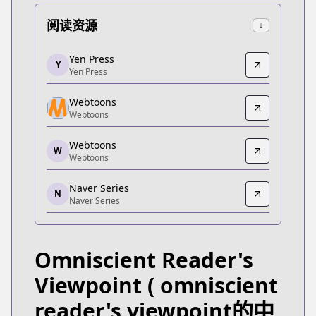
阅读资源
↓
Yen Press
Yen Press
Y
Yen Press
Yen Press
https://yenpress.com/series/omniscient-reader-s-
Webtoons
Webtoons
Webtoons
Webtoons
https://www.webtoons.com/de/fantasy/omniscient-
Webtoons
W
Webtoons
Webtoons
Webtoons
Naver Series
https://manga.line.me/product/periodic?id=Z0000
N
Naver Series
Naver Series
Naver Series
https://series.naver.com/comic/detail.series?pro
Omniscient Reader's
Webtoons
Webtoons
Viewpoint
( omniscient
https://www.webtoons.com/fr/fantasy/omniscient-r
reader's viewpoint的中
Webtoons