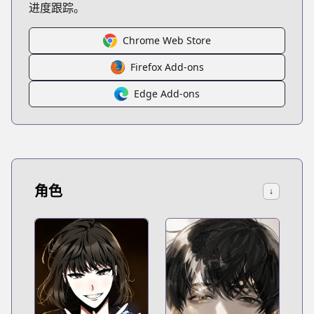
进度跟踪。
Chrome Web Store
Firefox Add-ons
Edge Add-ons
角色
↓