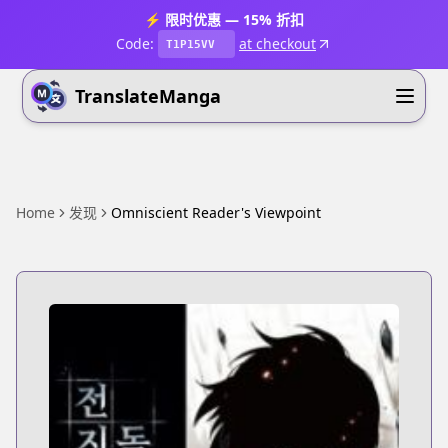
⚡ 限时优惠 — 15% 折扣
Code:
at checkout
T1P15VV
TranslateManga
Home
发现
Omniscient Reader's Viewpoint