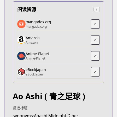
阅读资源
↓
mangadex.org
mangadex.org
mangadex.org
mangadex.org
https://mangadex.org/title/b73371d4-02dd-4db0-
Amazon
Amazon
Amazon
Amazon
https://www.amazon.co.jp/kindle-dbs/product/B
Anime-Planet
Anime-Planet
Anime-Planet
Anime-Planet
eBookJapan
https://www.anime-planet.com/manga/ao-ashi
eBookJapan
eBookJapan
eBookJapan
https://ebookjapan.yahoo.co.jp/books/316863/
Ao Ashi
( 青之足球 )
Official Raw
Official Raw
https://bigcomicbros.net/work/6196/
备选标题
Kitsu
synonyms:Aoashi,Midnight Diner