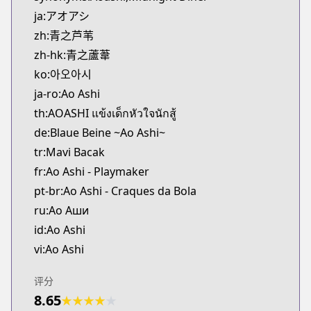
Kitsu
ja:アオアシ
https://kitsu.app/manga/46620
zh:青之芦苇
CDJapan
zh-hk:青之蘆葦
CDJapan
ko:아오아시
https://www.anime-planet.com/manga/https://ww
MangaUpdates
ja-ro:Ao Ashi
MangaUpdates
th:AOASHI แข้งเด็กหัวใจนักสู้
https://www.mangaupdates.com/series.html?id=1
de:Blaue Beine ~Ao Ashi~
Book☆Walker
tr:Mavi Bacak
Book☆Walker
fr:Ao Ashi - Playmaker
https://bookwalker.jp/series/125331/list
pt-br:Ao Ashi - Craques da Bola
Official Site
Official Site
ru:Ао Аши
https://bigcomics.jp/episodes/072d22c04585c
id:Ao Ashi
Official Site
vi:Ao Ashi
Official Site
https://bigcomicbros.net/work/6196/
评分
8.65
★
★
★
★
★