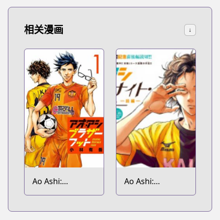
相关漫画
↓
Ao Ashi:
Ao Ashi:
Brotherfoot
Midnight Dinner