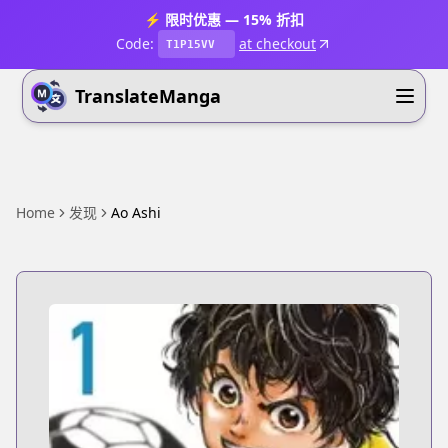
⚡ 限时优惠 — 15% 折扣
Code:
at checkout
T1P15VV
TranslateManga
Home
发现
Ao Ashi