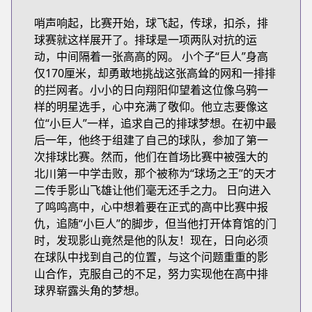
哨声响起，比赛开始，球飞起，传球，扣杀，排
球赛就这样展开了。排球是一项两队对抗的运
动，中间隔着一张高高的网。 小个子“巨人”身高
仅170厘米，却勇敢地挑战这张高耸的网和一排排
的拦网者。小小的日向翔阳仰望着这位像乌鸦一
样的明星选手，心中充满了敬仰。他立志要像这
位“小巨人”一样，追求自己的排球梦想。在初中最
后一年，他终于组建了自己的球队，参加了第一
次排球比赛。然而，他们在首场比赛中被强大的
北川第一中学击败，那个被称为“球场之王”的天才
二传手影山飞雄让他们毫无还手之力。 日向进入
了鸣鸣高中，心中想着要在正式的高中比赛中报
仇，追随“小巨人”的脚步，但当他打开体育馆的门
时，发现影山竟然是他的队友！现在，日向必须
在球队中找到自己的位置，与这个问题重重的影
山合作，克服自己的不足，努力实现他在高中排
球界崭露头角的梦想。