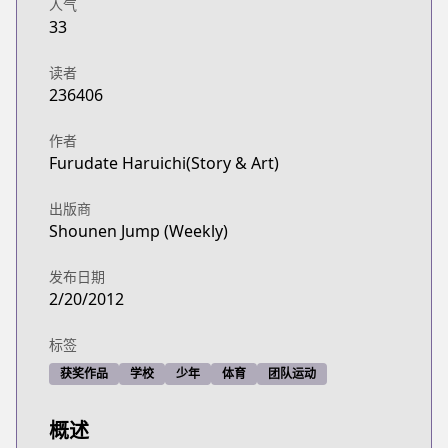
人气
https://www.viz.com/shonenjump/chapters/haiky
33
Official Site
Official Site
读者
https://www.viz.com/haikyu
236406
Shonen Jump
Shonen Jump
作者
Furudate Haruichi(Story & Art)
https://www.shonenjump.com/j/rensai/haikyu.htm
Official Site
出版商
Official Site
Shounen Jump (Weekly)
https://jumptoon.com/series/JT00027
MANGA Plus
发布日期
MANGA Plus
2/20/2012
https://mangaplus.shueisha.co.jp/titles/100014
标签
获奖作品
学校
少年
体育
团队运动
概述