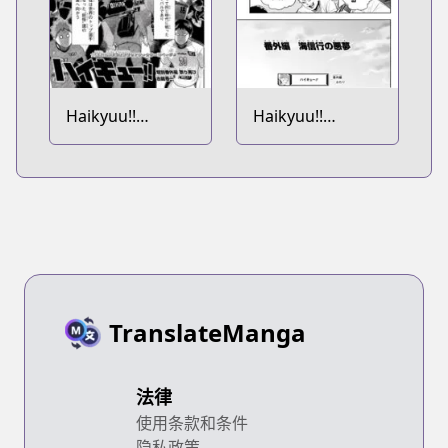
Haikyuu!!
Haikyuu!!
Tokubetsu
Bangai-hen:
Bangai-hen:
Nobuyuki Kai no
Matsuri Futatabi
Akumu
TranslateManga
法律
使用条款和条件
隐私政策