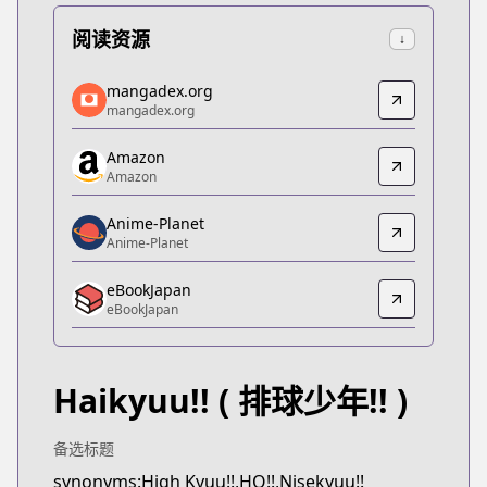
阅读资源
↓
mangadex.org
mangadex.org
mangadex.org
mangadex.org
https://mangadex.org/title/8f8b7cb0-7109-46e8-b
Amazon
Amazon
Amazon
Amazon
https://www.amazon.co.jp/dp/B0831SDN1W
Anime-Planet
Anime-Planet
Anime-Planet
Anime-Planet
eBookJapan
https://www.anime-planet.com/manga/haikyuu
eBookJapan
eBookJapan
eBookJapan
https://ebookjapan.yahoo.co.jp/books/132454/
Haikyuu!!
( 排球少年!! )
Official Raw
Official Raw
https://www.shonenjump.com/j/rensai/haikyu.htm
备选标题
Kitsu
synonyms:High Kyuu!!,HQ!!,Nisekyuu!!