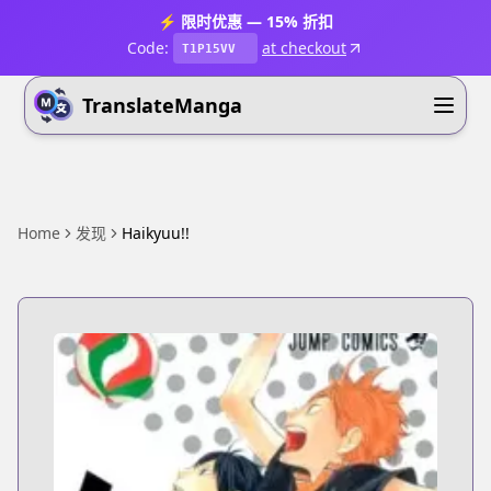
⚡ 限时优惠 — 15% 折扣
Code:
at checkout
T1P15VV
TranslateManga
Home
发现
Haikyuu!!