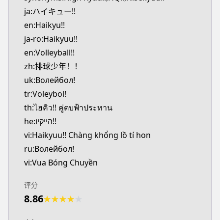
Kitsu
ja:ハイキュー!!
https://kitsu.app/manga/12619
en:Haikyu!!
CDJapan
ja-ro:Haikyuu!!
CDJapan
en:Volleyball!!
https://www.anime-planet.com/manga/https://ww
MangaUpdates
zh:排球少年！！
MangaUpdates
uk:Волейбол!
https://www.mangaupdates.com/series.html?id=7
tr:Voleybol!
Book☆Walker
th:ไฮคิว!! คู่ตบฟ้าประทาน
Book☆Walker
he:הייקיו!!
https://bookwalker.jp/series/12997
vi:Haikyuu!! Chàng khổng lồ tí hon
Official English
Official English
ru:Волейбол!
https://www.viz.com/shonenjump/chapters/haiky
vi:Vua Bóng Chuyền
Mangas.io
Mangas.io
评分
https://www.mangas.io/lire/haikyuu
8.86
★
★
★
★
★
Viz
Viz