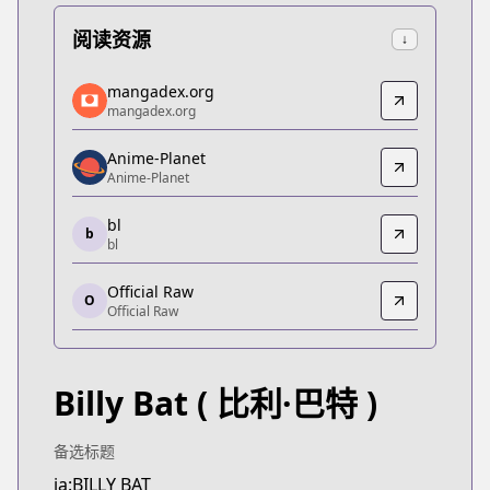
阅读资源
↓
mangadex.org
mangadex.org
mangadex.org
mangadex.org
https://mangadex.org/title/e5357466-c8a2-4259
Anime-Planet
Anime-Planet
Anime-Planet
Anime-Planet
https://www.anime-planet.com/manga/billy-bat
bl
b
bl
bl
bl
Official Raw
1120181
O
Official Raw
Official Raw
Official Raw
https://comic-days.com/episode/32697544968841
Billy Bat
( 比利·巴特 )
Kitsu
Kitsu
https://kitsu.app/manga/20913
备选标题
MangaUpdates
ja:BILLY BAT