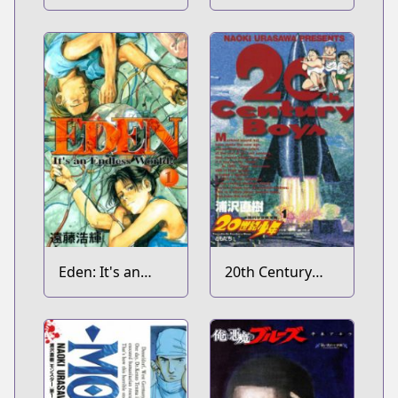
Eden: It's an
20th Century
Endless World!
Boys