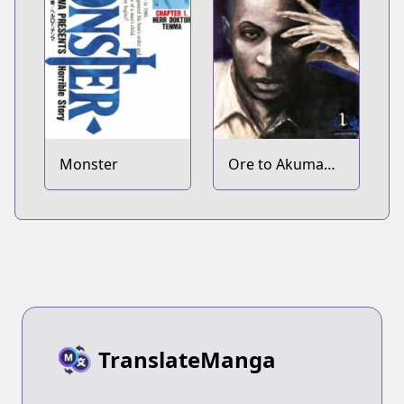
Monster
Ore to Akuma
no Blues
TranslateManga