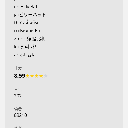
MangaUpdates
en:Billy Bat
https://www.mangaupdates.com/series.html?id=h
ja:ビリーバット
Book☆Walker
th:บิลลี่ แบ็ท
Book☆Walker
ru:Билли Бэт
https://bookwalker.jp/series/354099/list
zh-hk:蝙蝠比利
ko:빌리 배트
ar:بيلي بات
评分
8.59
★
★
★
★
★
人气
202
读者
89210