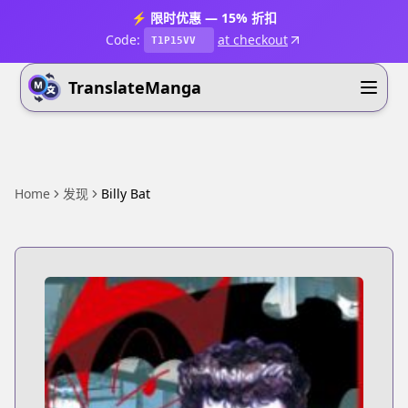
⚡ 限时优惠 — 15% 折扣
Code:
at checkout
T1P15VV
TranslateManga
Home
发现
Billy Bat