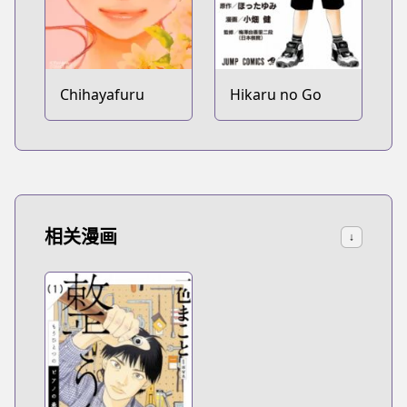
Chihayafuru
Hikaru no Go
相关漫画
↓