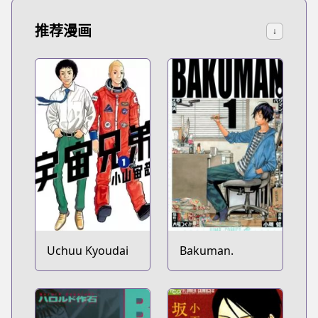
推荐漫画
↓
Uchuu Kyoudai
Bakuman.