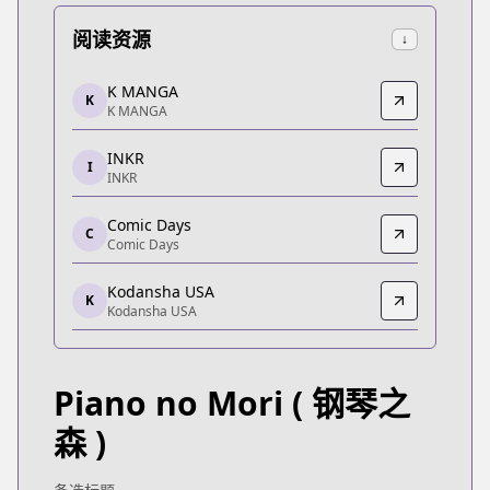
阅读资源
↓
K MANGA
K MANGA
K
K MANGA
K MANGA
https://kmanga.kodansha.com/title/10272/episod
INKR
INKR
I
INKR
INKR
https://comics.inkr.com/title/2098-forest-of-piano
Comic Days
C
Comic Days
Comic Days
Comic Days
Kodansha USA
https://comic-days.com/volume/13932016480030
K
Kodansha USA
Kodansha USA
Kodansha USA
https://morning.kodansha.co.jp/c/pianonomori.ht
Piano no Mori
( 钢琴之
Kodansha USA
Kodansha USA
森 )
https://kodansha.us/series/forest-of-piano/