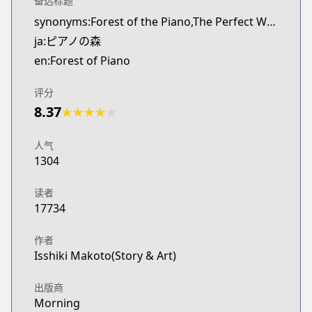
备选标题
synonyms:Forest of the Piano,The Perfect World of Kai
ja:ピアノの森
en:Forest of Piano
评分
8.37
★
★
★
★
★
人气
1304
读者
17734
作者
Isshiki Makoto(Story & Art)
出版商
Morning