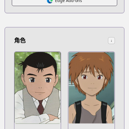
Edge Add-ons
角色
↓