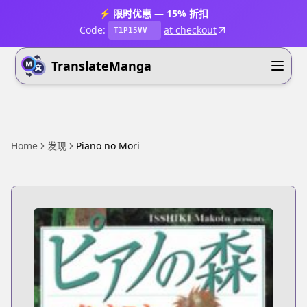
⚡ 限时优惠 — 15% 折扣
Code:
at checkout
T1P15VV
TranslateManga
Home
发现
Piano no Mori