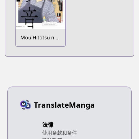
Mou Hitotsu no
Piano no Mori:
Totonou Oto
TranslateManga
法律
使用条款和条件