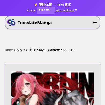
⚡ 限时优惠 — 15% 折扣
Code:
at checkout
T1P15VV
TranslateManga
Home
发现
Goblin Slayer Gaiden: Year One