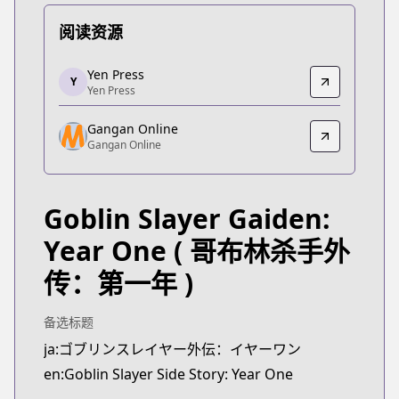
阅读资源
Yen Press
Yen Press
Y
Yen Press
Yen Press
https://yenpress.com/series/goblin-slayer-side-s
Gangan Online
Gangan Online
Gangan Online
Gangan Online
https://www.ganganonline.com/contents/goblinyo
Goblin Slayer Gaiden:
Year One
( 哥布林杀手外
传：第一年 )
备选标题
ja:ゴブリンスレイヤー外伝：イヤーワン
en:Goblin Slayer Side Story: Year One