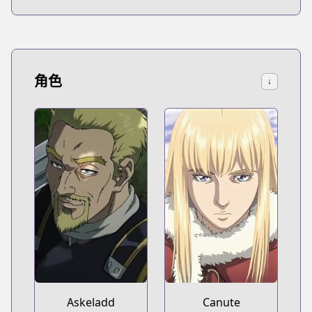
角色
↓
Askeladd
Canute