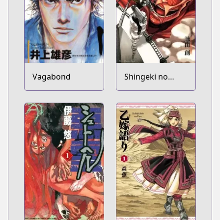
Vagabond
Shingeki no
Kyojin