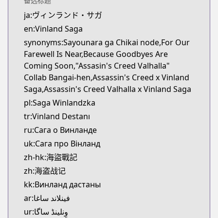
备选标题
Kitsu
ja:ヴィンランド・サガ
https://kitsu.app/manga/1456
en:Vinland Saga
CDJapan
CDJapan
synonyms:Sayounara ga Chikai node,For Our
https://www.anime-planet.com/manga/https://ww
Farewell Is Near,Because Goodbyes Are
MangaUpdates
Coming Soon,"Assasin's Creed Valhalla"
MangaUpdates
Collab Bangai-hen,Assassin's Creed x Vinland
https://www.mangaupdates.com/series.html?id=1
Saga,Assassin's Creed Valhalla x Vinland Saga
Book☆Walker
pl:Saga Winlandzka
Book☆Walker
tr:Vinland Destanı
https://bookwalker.jp/series/3555/list
ru:Сага о Винланде
Official English
uk:Сага про Вінланд
Official English
zh-hk:海盜戰記
https://comics.inkr.com/title/2107-vinland-saga
zh:海盗战记
kk:Винланд дастаны
ar:فينلاند ساغا
ur:وِنلینڈ ساگا