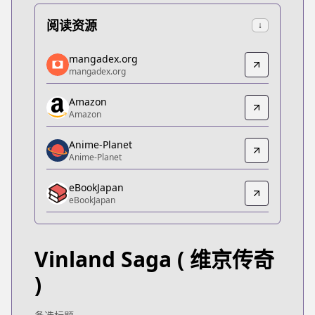
阅读资源
↓
mangadex.org
mangadex.org
mangadex.org
mangadex.org
https://mangadex.org/title/5d1fc77e-706a-4fc5-b
Amazon
Amazon
Amazon
Amazon
https://www.amazon.co.jp/dp/B074C9PB88
Anime-Planet
Anime-Planet
Anime-Planet
Anime-Planet
eBookJapan
https://www.anime-planet.com/manga/vinland-sa
eBookJapan
eBookJapan
eBookJapan
https://ebookjapan.yahoo.co.jp/books/107593/
Vinland Saga
( 维京传奇
Official Raw
Official Raw
)
https://pocket.shonenmagazine.com/episode/10
Kitsu