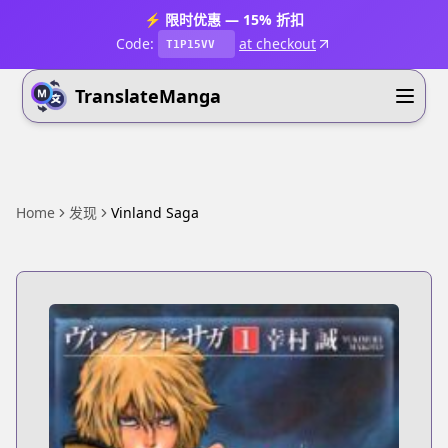
⚡ 限时优惠 — 15% 折扣
Code:
at checkout
T1P15VV
TranslateManga
Home
发现
Vinland Saga