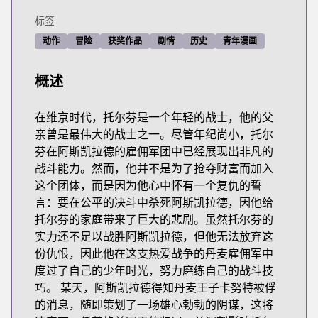
标签
动作
冒险
获奖作品
剧情
历史
青年漫画
概述
在维京时代，托尔芬是一个年轻的战士，他的父
亲曾是最伟大的战士之一。尽管年纪尚小，托尔
芬在阿斯凯拉德的雇佣军团中已经展现出非凡的
战斗能力。然而，他并不是为了抢夺财富而加入
这个团体，而是因为他心中怀有一个复仇的誓
言：要在公平的决斗中杀死阿斯凯拉德，因他给
托尔芬的家庭带来了巨大的悲剧。虽然托尔芬的
实力还不足以战胜阿斯凯拉德，但他无法放弃这
份仇恨，因此他在这支热爱战争的丹麦雇佣军中
度过了自己的少年时光，努力磨练自己的战斗技
巧。 某天，阿斯凯拉德得知丹麦王子卡努特被俘
的消息，随即策划了一场雄心勃勃的阴谋，这将