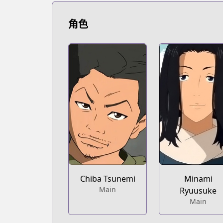
https://bookwalker.jp/series/502830
Official English
角色
Official English
https://comics.inkr.com/title/2104-beck
Coolmic
Coolmic
https://coolmic.me/titles/5072
Kodansha
Kodansha
https://kodansha.us/series/beck/
Chiba Tsunemi
Minami
Main
Ryuusuke
Main