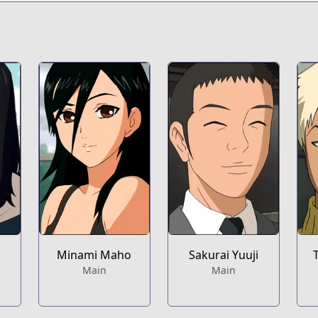
Minami Maho
Sakurai Yuuji
Main
Main