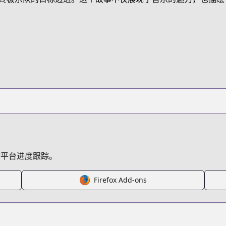
TXD4P
/beck-mongolian-chop-squad
/868015/
34108156634556875
跨平台进度跟踪。
Firefox Add-ons
s.html?id=49