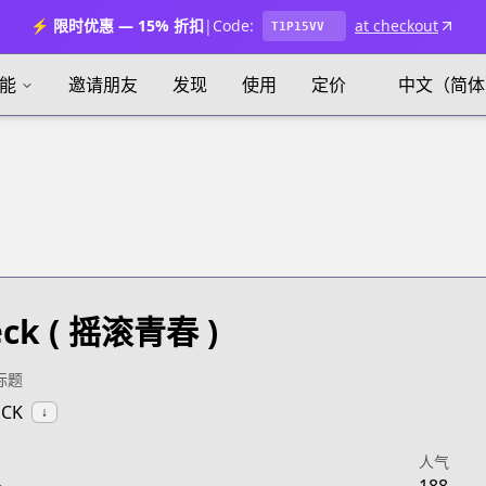
⚡ 限时优惠 — 15% 折扣
|
Code:
at checkout
T1P15VV
能
邀请朋友
发现
使用
定价
中文（简体
eck
( 摇滚青春 )
标题
ECK
↓
人气