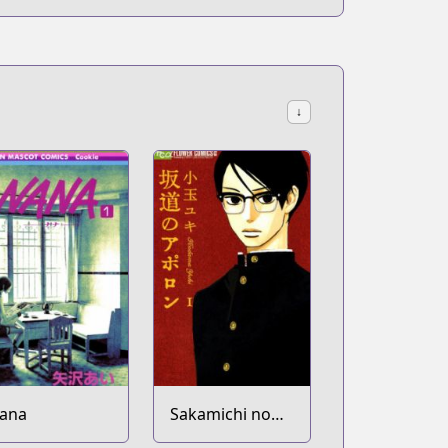
↓
ana
Sakamichi no
Apollon