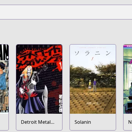
Detroit Metal
Solanin
N
City