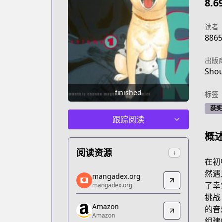
8.6
读者
886
出版
Shou
finished
标签
获奖
跟踪阅读
概
阅读资源
↓
在初
mangadex.org
然遇
mangadex.org
mangadex.org
了幸
mangadex.org
https://mangadex.org/title/4cf9b503-
挑战
Amazon
Amazon
的音
Amazon
Amazon
组建