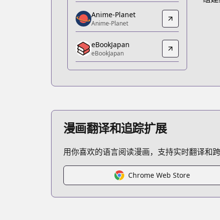
https://www.amazon.co.jp/dp/B0DPT
Anime-Planet
Anime-Planet
Anime-Planet
Anime-Planet
eBookJapan
https://www.anime-planet.com/manga
eBookJapan
eBookJapan
eBookJapan
https://ebookjapan.yahoo.co.jp/books
Official Raw
Official Raw
https://comic-days.com/episode/108
漫画翻译和追踪扩展
Kitsu
Kitsu
用你喜欢的语言阅读漫画，支持实时翻译和
https://kitsu.app/manga/354
MangaUpdates
MangaUpdates
Chrome Web Store
https://www.mangaupdates.com/serie
Book☆Walker
Book☆Walker