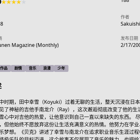
188
9
★
★
★
★
★
作者
58
Sakuishi
商
发布日期
nen Magazine (Monthly)
2/17/20
作品
剧情
音乐
浪漫
少年
述
中时期，田中幸雪（Koyuki）过着无聊的生活，整天沉浸在
见了神秘的吉他手南龙介（Ray），这次邂逅彻底改变了他的生
雪心中对吉他的热爱，让他意识到自己一直以来缺失的东西。 
439a-48f7-9fc5-21831087a421
，但他始终不愿放弃这份让生活充满意义的热情。他努力在学业
乐梦想。《贝克》讲述了幸雪与南龙介在追求职业音乐生涯过程
终极乐队的目标迈进。这个故事不仅展现了音乐的魅力，也描绘