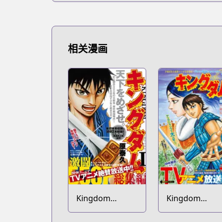
相关漫画
Kingdom
Kingdom
Soushuuhen
Bangai-hen