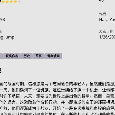
48
2
★
★
★
★
★
作者
593
Hara Yas
商
发布日期
ng Jump
1/26/20
获奖作品
历史
军事
青年漫画
述
国的战国时期，信和漂是两个志同道合的年轻人，虽然他们是孤
一天，他们遇到了一位贵族，这位贵族给了漂一个机会，让他能
时许下承诺，未来一定要成为世界上最出色的将军。然而，皇宫
1634-424f-be7a-9a96b7f07b78
他的遗言，这激励着他奋起行动，并与即将成为秦王的郑赢相遇
推移，他们逐渐成为了战友，开始了一段充满挑战和血腥的旅程
渴望在军队中攀登到最高的地位。在不断的战斗和政治动荡的背