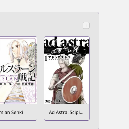
↓
rslan Senki
Ad Astra: Scipio
to Hannibal