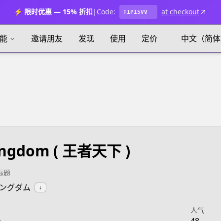
⚡ 限时优惠 — 15% 折扣
|
Code:
at checkout
T1P15VV
能
邀请朋友
发现
使用
定价
中文（简体
ingdom
( 王者天下 )
标题
:キングダム
↓
人气