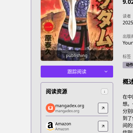
9.0
读者
202
出版
You
publishing
标签
动作
跟踪阅读
概
阅读资源
↓
在中
mangadex.org
想。
mangadex.org
mangadex.org
分别
mangadex.org
https://mangadex.org/title/077a3fed-
到了
Amazon
Amazon
间的
Amazon
Amazon
信则