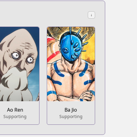
↓
Ao Ren
Ba Jio
Supporting
Supporting