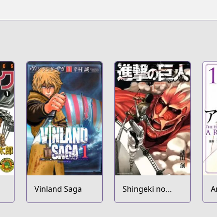
Vinland Saga
Shingeki no
A
Kyojin