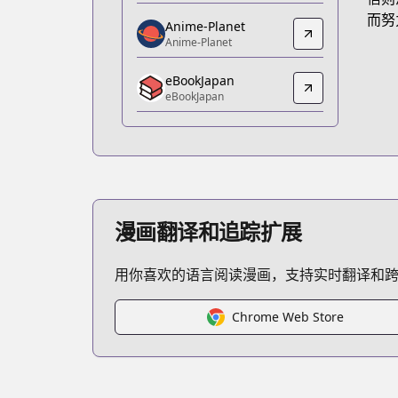
https://www.amazon.co.jp/dp/B07GX
而努
Anime-Planet
Anime-Planet
Anime-Planet
Anime-Planet
eBookJapan
https://www.anime-planet.com/mang
eBookJapan
eBookJapan
eBookJapan
https://ebookjapan.yahoo.co.jp/books
Official Raw
Official Raw
https://youngjump.jp/kingdom
漫画翻译和追踪扩展
Kitsu
Kitsu
用你喜欢的语言阅读漫画，支持实时翻译和
https://kitsu.app/manga/3480
CDJapan
CDJapan
Chrome Web Store
https://www.anime-planet.com/manga
MangaUpdates
MangaUpdates