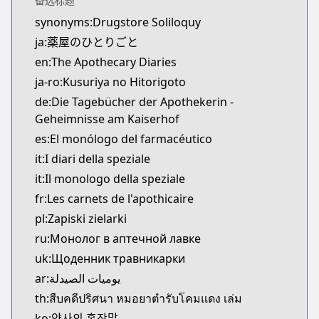
备选标题
Kitsu
synonyms:Drugstore Soliloquy
https://kitsu.app/manga/39631
ja:薬屋のひとりごと
CDJapan
CDJapan
en:The Apothecary Diaries
https://www.anime-planet.com/manga/https://ww
ja-ro:Kusuriya no Hitorigoto
MangaUpdates
de:Die Tagebücher der Apothekerin -
MangaUpdates
Geheimnisse am Kaiserhof
https://www.mangaupdates.com/series.html?id=1
es:El monólogo del farmacéutico
novelUpdates
it:I diari della speziale
novelUpdates
it:Il monologo della speziale
https://www.novelupdates.com/series/kusuriya-no
Book☆Walker
fr:Les carnets de l'apothicaire
Book☆Walker
pl:Zapiski zielarki
https://bookwalker.jp/series/130765/list
ru:Монолог в аптечной лавке
Official English
uk:Щоденник травникарки
Official English
ar:يوميات الصيدلة
https://global.manga-up.com/manga/164
th:สืบคดีปริศนา หมอยาตำรับโคมแดง เล่ม
Official Site
Official Site
ko:약사의 혼잣말