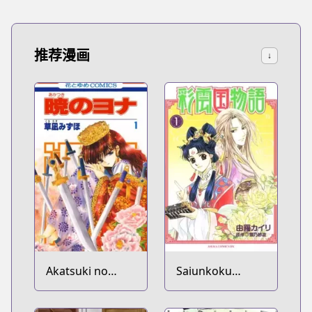
推荐漫画
↓
Akatsuki no
Saiunkoku
Yona
Monogatari