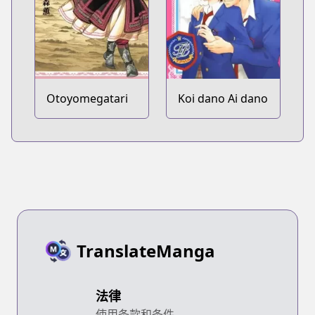
Tsukureba Ii!
Otoyomegatari
Koi dano Ai dano
TranslateManga
法律
使用条款和条件