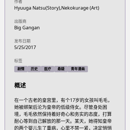
http://www.jp.square-enix.com/magazine/biggang
作者
Hyuuga Natsu(Story),Nekokurage (Art)
出版商
Big Gangan
发布日期
5/25/2017
标签
剧情
历史
医疗
悬疑
青年漫画
概述
在一个古老的皇宫里，有个17岁的女孩叫毛毛，
她被绑架后沦为皇帝的低级侍女。尽管身处困
境，毛毛依然保持着好奇心和务实的态度，打算
耐心等到自己解放的那一天。某天，她得知皇帝
的两个婴儿生了重病，心里不禁一紧，决定悄悄