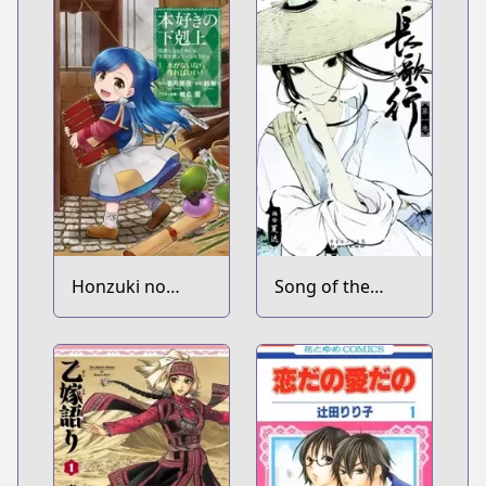
Honzuki no
Song of the
Gekokujou:
Long March
Shisho ni Naru
Tame ni wa
Shudan wo
Erandeiraremasen
Dai 1-bu - Hon
ga Nai nara