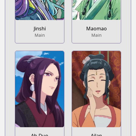
Jinshi
Maomao
Main
Main
Ah-Duo
Ailan