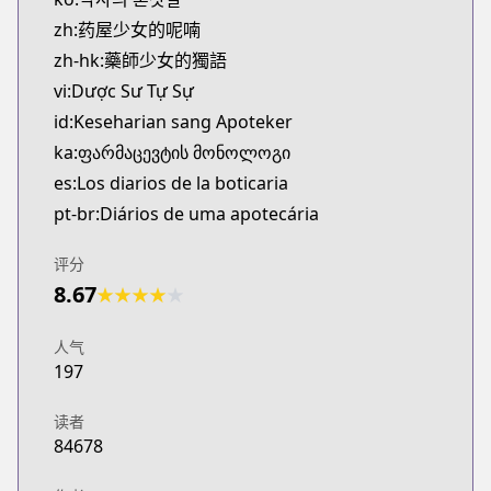
http://www.ki-oon.com/mangas/tomes-1306-carnets
zh:药屋少女的呢喃
Twitter
zh-hk:藥師少女的獨語
Twitter
vi:Dược Sư Tự Sự
https://x.com/LesCarnetsmanga
id:Keseharian sang Apoteker
Official Site
ka:ფარმაცევტის მონოლოგი
Official Site
https://www.eccediciones.com/catalogo/manga/dra
es:Los diarios de la boticaria
Bilibili
pt-br:Diários de uma apotecária
Bilibili
https://manga.bilibili.com/detail/mc28218?from
评分
Manga UP!
8.67
★
★
★
★
★
Manga UP!
https://global.manga-up.com/manga/164
人气
Official Site
197
Official Site
https://squareenixmangaandbooks.square-enix-ga
读者
Official Site
84678
Official Site