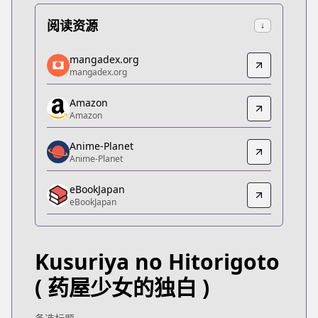
阅读资源
↓
mangadex.org
mangadex.org
mangadex.org
mangadex.org
https://mangadex.org/title/e18fe8c6-f6dc-4f05-84
Amazon
Amazon
Amazon
Amazon
https://www.amazon.co.jp/dp/B07BHZ7W3S
Anime-Planet
Anime-Planet
Anime-Planet
Anime-Planet
eBookJapan
https://www.anime-planet.com/manga/kusuriya-no
eBookJapan
eBookJapan
eBookJapan
https://ebookjapan.yahoo.co.jp/books/423421
Kusuriya no Hitorigoto
Official Raw
Official Raw
( 药屋少女的独白 )
https://www.manga-up.com/titles/356
Kitsu