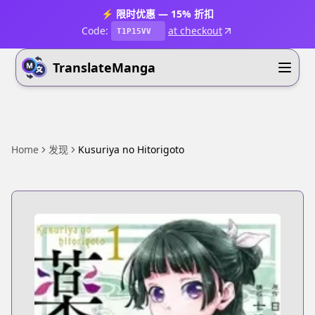
⚡ 限时优惠 — 15% 折扣
Code:
at checkout
T1P15VV
TranslateManga
Home
发现
Kusuriya no Hitorigoto