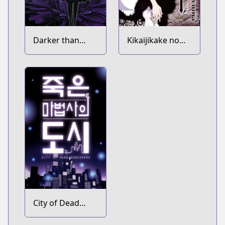
Darker than
Kikaijikake no
Black: Shikkoku
Merdina
no Hana
City of Dead
Sorcerers