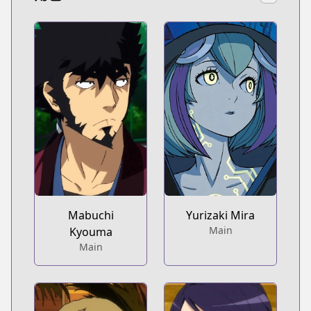
Mabuchi
Yurizaki Mira
Main
Kyouma
Main