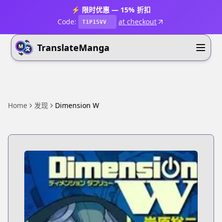
⚡ 限时优惠 — 15% 折扣
Code:
at checkout
T1P15VV
TranslateManga
Home
发现
Dimension W