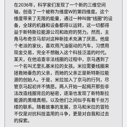
在2036年，科学家们发现了一个新的三维空间
轴，创造了一个被称为维度W的第四维度。这个
维度带来了无限的能量，通过一种叫做“线圈”的设
备，全球的机器和设备都得以运转，这一切都得
益于新特斯拉能源公司和政府的努力。然而，主
角马布奇京马却对这种新技术充满了厌恶。他是
个老派的家伙，喜欢用汽油驱动的汽车，习惯用
现金交易，完全不想融入这个科技泛滥的时代。
某天，在他追查非法线圈的过程中，京马遇到了
一个名叫尤里扎基米拉的女孩。米拉需要线圈来
拯救她垂危的父亲，而她的父亲正是新特斯拉能
源的创始人。于是，米拉加入了京马的行列，尽
管京马起初并不情愿。两人开始一起揭开那些非
法改造线圈背后的秘密，逐渐也发现了新特斯拉
能源的黑暗真相，以及他们之间似乎有着千丝万
缕的联系。随着故事的发展，京马和米拉的冒险
不仅是对抗科技滥用的斗争，更是对自我和过去
的探索。