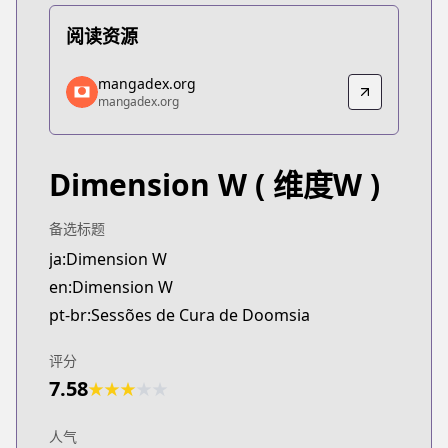
阅读资源
mangadex.org
mangadex.org
mangadex.org
mangadex.org
https://mangadex.org/title/614324a1-bcf5-4390-9
Dimension W
( 维度W )
备选标题
ja:Dimension W
en:Dimension W
pt-br:Sessões de Cura de Doomsia
评分
7.58
★
★
★
★
★
人气