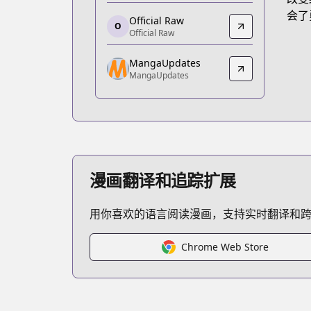
https://www.anime-planet.com/manga
会了
Official Raw
O
Official Raw
Official Raw
Official Raw
MangaUpdates
https://comic.naver.com/webtoon/list.
MangaUpdates
MangaUpdates
MangaUpdates
https://www.mangaupdates.com/serie
漫画翻译和追踪扩展
用你喜欢的语言阅读漫画，支持实时翻译和
Chrome Web Store