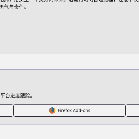
/webtoon-character-na-kang-lim
勇气与责任。
nhn?titleId=771718
s.html?id=182323
跨平台进度跟踪。
Firefox Add-ons