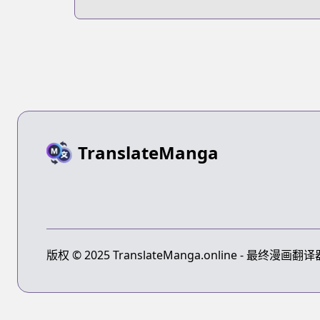
Survival Guide
TranslateManga
版权 © 2025 TranslateManga.online - 最终漫