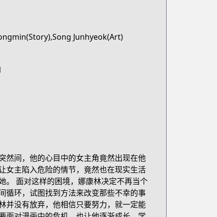
ongmin(Story),Song Junhyeok(Art)
1
突然间，他的心目中的女主角竟然出现在他
让女主陷入危险的情节，竟然也在现实生活
她。 面对这样的困境，娜康林决定不再当个
间循环，试图找到方法来改变那些不幸的事
林并没有放弃，他相信只要努力，就一定能
要面对漫画中的危机，也让他逐渐成长，学