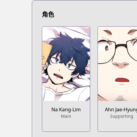
角色
Na Kang-Lim
Ahn Jae-Hyun
Main
Supporting