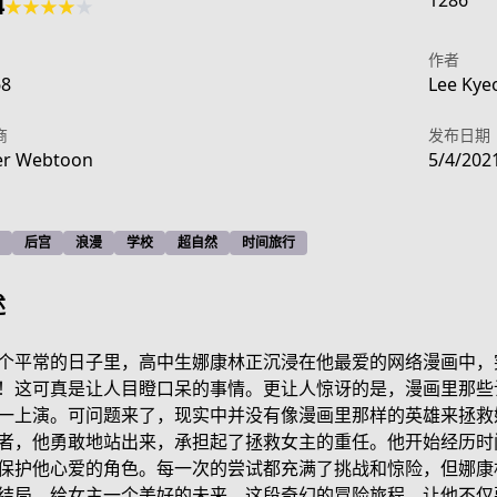
1286
4
★
★
★
★
★
作者
68
Lee Kye
商
发布日期
er Webtoon
5/4/202
后宫
浪漫
学校
超自然
时间旅行
述
个平常的日子里，高中生娜康林正沉浸在他最爱的网络漫画中，
！这可真是让人目瞪口呆的事情。更让人惊讶的是，漫画里那些
一上演。可问题来了，现实中并没有像漫画里那样的英雄来拯救
f2dc-4f2b-99f9-522eab56078d
者，他勇敢地站出来，承担起了拯救女主的重任。他开始经历时
保护他心爱的角色。每一次的尝试都充满了挑战和惊险，但娜康
结局，给女主一个美好的未来。这段奇幻的冒险旅程，让他不仅