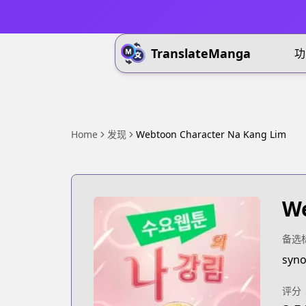
TranslateManga
功
Home
发现
Webtoon Character Na Kang Lim
We
备选
syno
评分