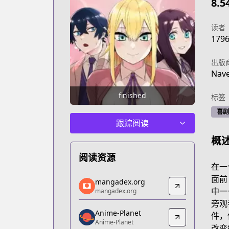
8.5
读者
179
出版
Nav
finished
标签
喜剧
跟踪阅读
概
阅读资源
在一
mangadex.org
面前
mangadex.org
mangadex.org
中一
mangadex.org
https://mangadex.org/title/38f386ce-
旁观
Anime-Planet
Anime-Planet
件，
Anime-Planet
Anime-Planet
改变