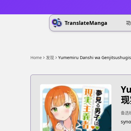
TranslateManga
功
Home
发现
Yumemiru Danshi wa Genjitsushugi
Yu
现
备选
syno