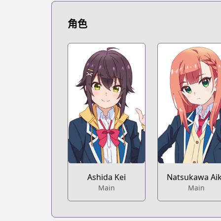
https://www.novelupdates.com/series
Book☆Walker
角色
Book☆Walker
https://bookwalker.jp/series/319275/lis
Web Ace
Web Ace
https://web-ace.jp/shonenace/content
ComicWalker
ComicWalker
https://comic-walker.com/contents/d
Ashida Kei
Natsukawa Ai
Main
Main