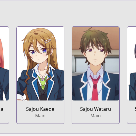
/yume-miru-danshi-wa-genjitsushugisha
t
s/518/
etail/KDCW_KS13202163010000_68/
ka
Sajou Kaede
Sajou Wataru
Main
Main