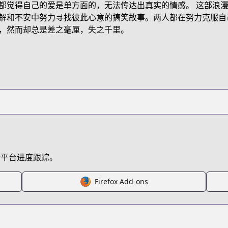
都觉得自己的爱是单方面的，无法传达出真实的情感。 这部浪
5WQJP
解和不安中努力寻找彼此心意的搞笑故事。两人都在努力克服自
，然而却总是差之毫厘，失之千里。
/yumemiru-danshi-wa-genjitsu-shugisha
/657047/
etail/KDCW_KS13202163010000_68/
跨平台进度跟踪。
nshi-wa-genjitsushugisha-2021
Firefox Add-ons
s.html?id=179883