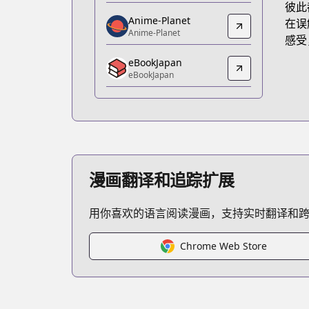
彼此
https://www.amazon.co.jp/dp/B09VH
Anime-Planet
在误
Anime-Planet
Anime-Planet
感受
Anime-Planet
eBookJapan
https://www.anime-planet.com/manga
eBookJapan
eBookJapan
eBookJapan
https://ebookjapan.yahoo.co.jp/books
Official Raw
Official Raw
https://comic-walker.com/contents/d
漫画翻译和追踪扩展
Kitsu
Kitsu
用你喜欢的语言阅读漫画，支持实时翻译和
https://kitsu.app/manga/yumemiru-da
MangaUpdates
MangaUpdates
Chrome Web Store
https://www.mangaupdates.com/serie
novelUpdates
novelUpdates