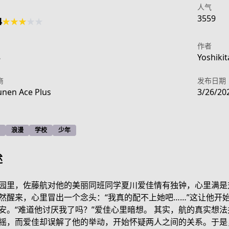
人气
3559
4
★
★
★
★
★
作者
8
Yoshikit
商
发布日期
nen Ace Plus
3/26/20
浪漫
学校
少年
述
园里，佐藤航对他的美丽同班同学夏川爱佳情有独钟，心里满是
然醒来，心里冒出一个念头：“我真的配不上她吧……”这让他开
2a5b-4397-95f1-15df8b017488
安。“难道他讨厌我了吗？”爱佳心里暗想。 其实，航的真实想
摇，而爱佳却误解了他的举动，开始怀疑两人之间的关系。于是