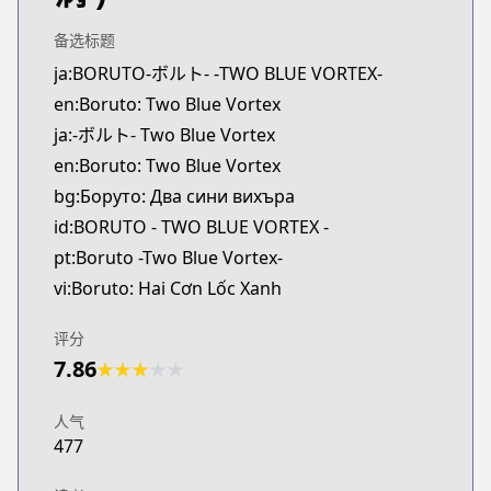
MangaUpdates
https://www.mangaupdates.com/series.html?id=3
备选标题
Book☆Walker
ja:BORUTO-ボルト- -TWO BLUE VORTEX-
Book☆Walker
en:Boruto: Two Blue Vortex
https://bookwalker.jp/series/453686
ja:-ボルト- Two Blue Vortex
Official English
en:Boruto: Two Blue Vortex
Official English
bg:Боруто: Два сини вихъра
https://mangaplus.shueisha.co.jp/titles/100269
id:BORUTO - TWO BLUE VORTEX -
pt:Boruto -Two Blue Vortex-
vi:Boruto: Hai Cơn Lốc Xanh
评分
7.86
★
★
★
★
★
人气
477