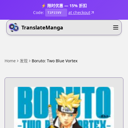
⚡ 限时优惠 — 15% 折扣
Code:
at checkout
T1P15VV
TranslateManga
Home
发现
Boruto: Two Blue Vortex