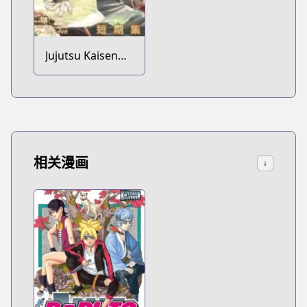
Jujutsu Kaisen
Modulo
相关漫画
↓