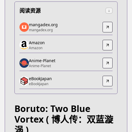
阅读资源
↓
mangadex.org
mangadex.org
mangadex.org
mangadex.org
https://mangadex.org/title/0b094aab-0cfb-4837-
Amazon
Amazon
Amazon
Amazon
https://www.amazon.co.jp/dp/B0CR6KV66X
Anime-Planet
Anime-Planet
Anime-Planet
Anime-Planet
eBookJapan
https://www.anime-planet.com/manga/boruto-two
eBookJapan
eBookJapan
eBookJapan
https://ebookjapan.yahoo.co.jp/books/810595
Boruto: Two Blue
Kitsu
Kitsu
Vortex
( 博人传：双蓝漩
https://kitsu.app/manga/68713
涡 )
MangaUpdates