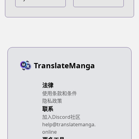
Tower Defense
Overpowered
Game
Newbie
TranslateManga
法律
使用条款和条件
隐私政策
联系
加入Discord社区
help@translatemanga.
online