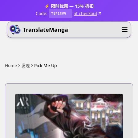
⚡ 限时优惠 — 15% 折扣
Code:
at checkout
T1P15VV
TranslateManga
Home
发现
Pick Me Up