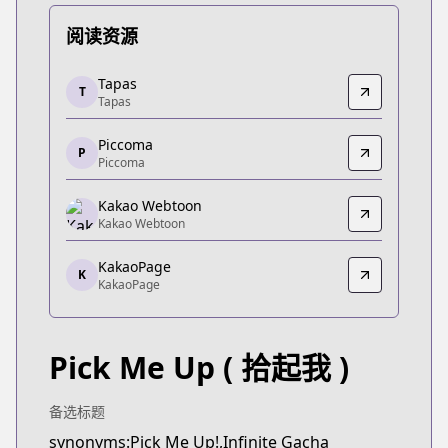
阅读资源
Tapas
Tapas
T
Tapas
Tapas
https://tapas.io/series/pick-me-up/info
Piccoma
Piccoma
P
Piccoma
Piccoma
https://piccoma.com/web/product/121552
Kakao Webtoon
Kakao Webtoon
Kakao Webtoon
Kakao Webtoon
KakaoPage
https://webtoon.kakao.com/content/픽-미-업/3205
K
KakaoPage
KakaoPage
KakaoPage
https://page.kakao.com/content/60914825
Pick Me Up
( 拾起我 )
备选标题
synonyms:Pick Me Up!,Infinite Gacha