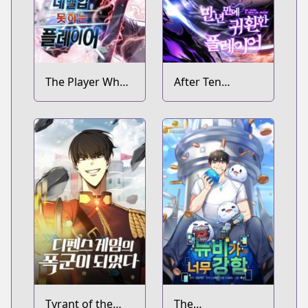
The Player Who
After Ten
Can't Level Up
Millennia in Hell
Tyrant of the
The