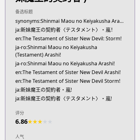
Official English
http://www.sevenseasentertainment.com/series/th
备选标题
synonyms:Shinmai Maou no Keiyakusha Arashi
ja:新妹魔王の契約者〈テスタメント〉・嵐！
en:The Testament of Sister New Devil: Storm!
ja-ro:Shinmai Maou no Keiyakusha
(Testament) Arashi!
ja-ro:Shinmai Maou no Keiyakusha Arashi!
en:The Testament of Sister New Devil Arashi!
en:The Testament of Sister New Devil Storm!
ja:新妹魔王の契約者・嵐!
ja:新妹魔王の契約者〈テスタメント〉・嵐!
评分
6.86
★
★
★
★
★
人气