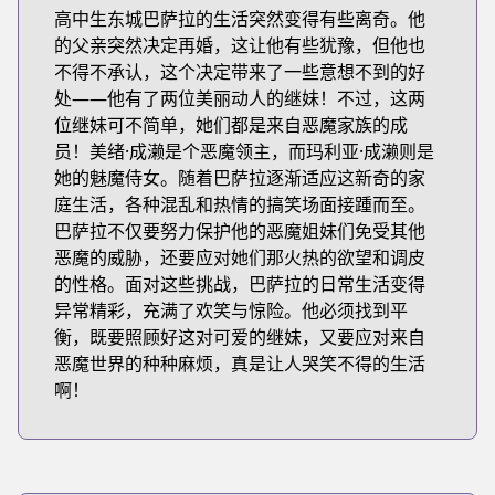
高中生东城巴萨拉的生活突然变得有些离奇。他
的父亲突然决定再婚，这让他有些犹豫，但他也
不得不承认，这个决定带来了一些意想不到的好
处——他有了两位美丽动人的继妹！不过，这两
位继妹可不简单，她们都是来自恶魔家族的成
员！美绪·成濑是个恶魔领主，而玛利亚·成濑则是
她的魅魔侍女。随着巴萨拉逐渐适应这新奇的家
庭生活，各种混乱和热情的搞笑场面接踵而至。
巴萨拉不仅要努力保护他的恶魔姐妹们免受其他
恶魔的威胁，还要应对她们那火热的欲望和调皮
的性格。面对这些挑战，巴萨拉的日常生活变得
异常精彩，充满了欢笑与惊险。他必须找到平
衡，既要照顾好这对可爱的继妹，又要应对来自
恶魔世界的种种麻烦，真是让人哭笑不得的生活
啊！