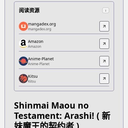
阅读资源
↓
mangadex.org
mangadex.org
mangadex.org
mangadex.org
https://mangadex.org/title/906bc40b-1b69-4bb2-
Amazon
Amazon
Amazon
Amazon
https://www.amazon.co.jp/gp/product/B075NNZT
Anime-Planet
Anime-Planet
Anime-Planet
Anime-Planet
Kitsu
https://www.anime-planet.com/manga/the-testame
Kitsu
Kitsu
Kitsu
https://kitsu.app/manga/26219
Shinmai Maou no
MangaUpdates
MangaUpdates
Testament: Arashi!
( 新
https://www.mangaupdates.com/series.html?id=1
妹魔王的契约者 )
Official English