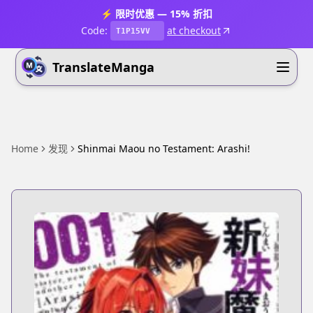
⚡ 限时优惠 — 15% 折扣
Code:
at checkout
T1P15VV
TranslateManga
Home
发现
Shinmai Maou no Testament: Arashi!