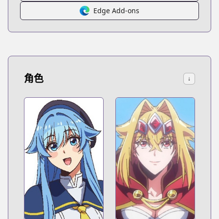
Edge Add-ons
角色
↓