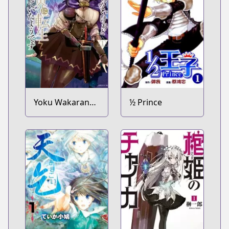
Yoku Wakaranai
½ Prince
keredo Isekai ni
Tensei shiteita
you desu