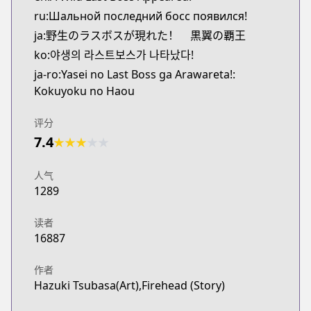
ru:Шальной последний босс появился!
ja:野生のラスボスが現れた！ 黒翼の覇王
ko:야생의 라스트보스가 나타났다!
ja-ro:Yasei no Last Boss ga Arawareta!:
Kokuyoku no Haou
评分
7.4
★
★
★
★
★
人气
1289
读者
16887
作者
Hazuki Tsubasa(Art),Firehead (Story)