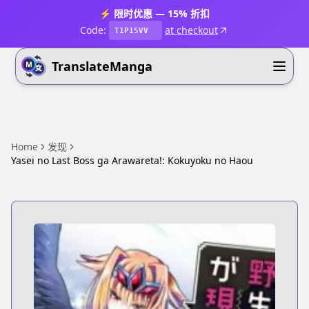
⚡ 限时优惠 — 15% 折扣
Code:
at checkout
T1P15VV
TranslateManga
Home
发现
Yasei no Last Boss ga Arawareta!: Kokuyoku no Haou