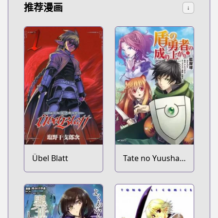
推荐漫画
↓
Übel Blatt
Tate no Yuusha
no Nariagari