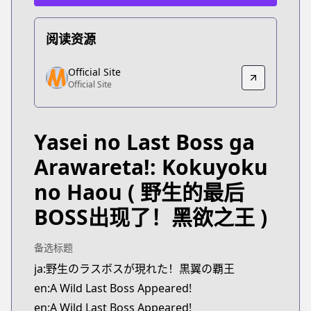
阅读资源
Official Site
Official Site
Official Site
Official Site
https://www.comic-earthstar.jp/detail/wildlastboss
Yasei no Last Boss ga
Arawareta!: Kokuyoku
no Haou
( 野生的最后
BOSS出现了！黑欲之王 )
备选标题
ja:野生のラスボスが現れた！黒翼の覇王
en:A Wild Last Boss Appeared!
en:A Wild Last Boss Appeared!