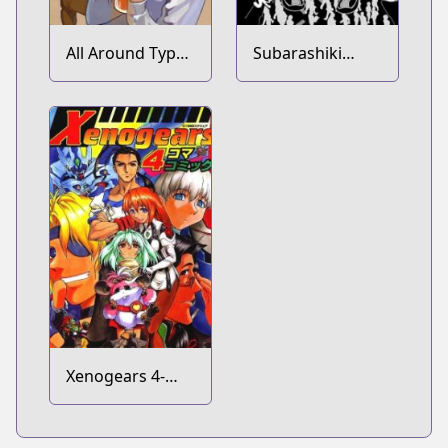
All Around Type-
Subarashiki
Moon
Kono Sekai
Xenogears 4-
koma Comic