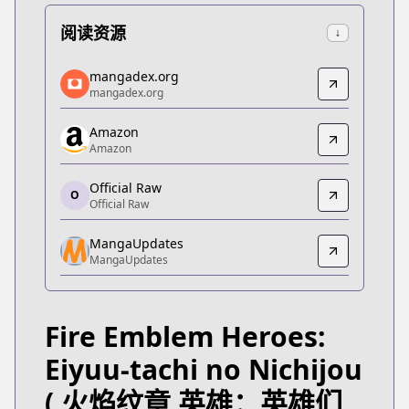
阅读资源
↓
mangadex.org
mangadex.org
mangadex.org
mangadex.org
https://mangadex.org/title/99830840-8b6f-479f-8
Amazon
Amazon
Amazon
Amazon
https://www.amazon.co.jp/dp/4758020507
Official Raw
O
Official Raw
Official Raw
Official Raw
MangaUpdates
https://fire-emblem-heroes.com/ja/manga
MangaUpdates
MangaUpdates
MangaUpdates
https://www.mangaupdates.com/series.html?id=1
Fire Emblem Heroes:
Official English
Official English
Eiyuu-tachi no Nichijou
https://fire-emblem-heroes.com/en/manga
( 火焰纹章 英雄：英雄们