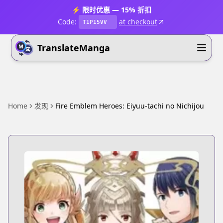
⚡ 限时优惠 — 15% 折扣
Code:
at checkout
T1P15VV
TranslateManga
Home
发现
Fire Emblem Heroes: Eiyuu-tachi no Nichijou