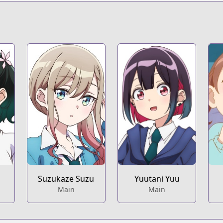
Suzukaze Suzu
Yuutani Yuu
Main
Main