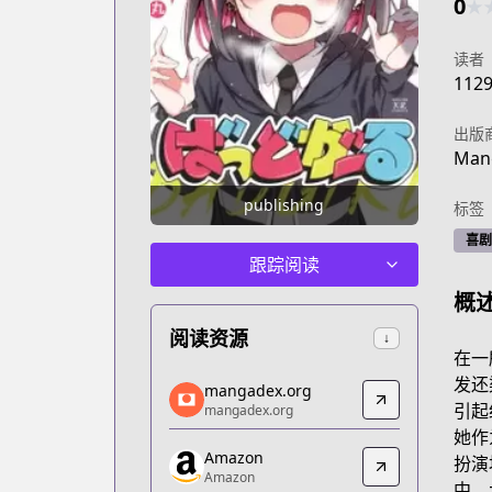
0
★
读者
112
出版
Mang
publishing
标签
喜剧
跟踪阅读
概
阅读资源
↓
在一
mangadex.org
发还
mangadex.org
mangadex.org
引起
mangadex.org
https://mangadex.org/title/06338c21-
她作
Amazon
Amazon
扮演
Amazon
Amazon
中，