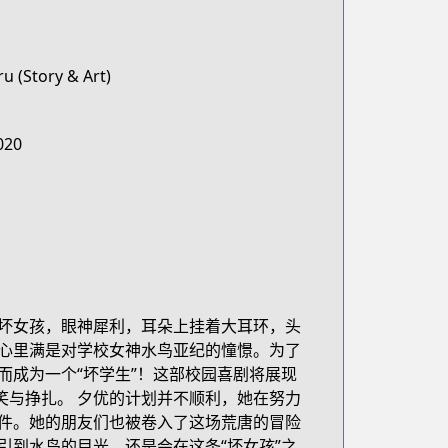
u (Story & Art)
020
坏女孩，眼神犀利，耳朵上挂着大耳环，头
心里满是对学校女神水鸟亚纪的憧憬。为了
而成为一个“坏学生”！这部校园喜剧将展现
笑与挣扎。 夕优的计划并不顺利，她在努力
件。她的朋友们也被卷入了这场荒唐的冒险
引到水鸟的目光，还是会在这条“坏女孩”之