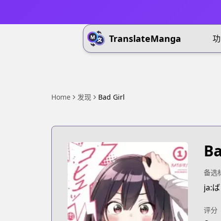
TranslateManga
功
Home
发现
Bad Girl
Ba
备选
ja
评分