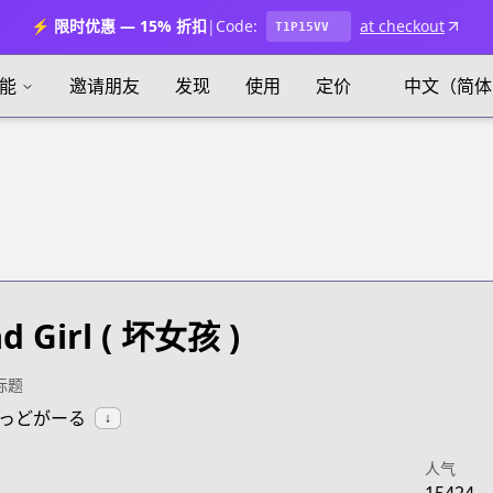
⚡ 限时优惠 — 15% 折扣
|
Code:
at checkout
T1P15VV
能
邀请朋友
发现
使用
定价
中文（简体
d Girl
( 坏女孩 )
标题
:ばっどがーる
↓
人气