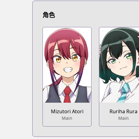
https://bookwalker.jp/series/337580
角色
Mizutori Atori
Ruriha Rura
Main
Main