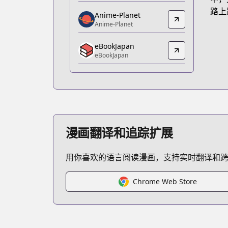
https://www.amazon.co.jp/dp/B0BKV7
路上
Anime-Planet
Anime-Planet
Anime-Planet
Anime-Planet
eBookJapan
https://www.anime-planet.com/manga/
eBookJapan
eBookJapan
eBookJapan
https://ebookjapan.yahoo.co.jp/books
Official Raw
Official Raw
https://comic-fuz.com/book/26007
漫画翻译和追踪扩展
Kitsu
Kitsu
用你喜欢的语言阅读漫画，支持实时翻译和
https://kitsu.app/manga/62691
MangaUpdates
MangaUpdates
Chrome Web Store
https://www.mangaupdates.com/serie
Book☆Walker
Book☆Walker