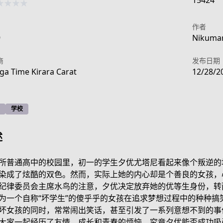
15424
★
★
★
★
作者
9
Nikumar
商
发布日期
a Time Kirara Carat
12/28/2
学校
述
所普通高中的校园里，初一的学生夕优尤塔尼看起来像个叛逆的
染成了炫酷的双色。然而，实际上她的内心却是个善良的女孩，
纪律委员会主席水鸟的注意，夕优决定放弃她的优等生身份，转
dfd9-4ab0-a0c6-1d973821b992
为一个自称“坏学生”的傻乎乎的女孩在追求梦想过程中的种种搞
坏女孩的同时，常常闹出笑话，甚至引发了一系列意想不到的事
大家一起经历了友情、成长和青春的烦恼。究竟夕优能否成功吸