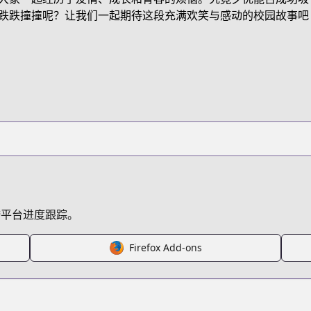
FV1N
跌跌撞撞呢？让我们一起期待这段充满欢笑与感动的校园故事吧
bad-girl
/680173
跨平台进度跟踪。
Firefox Add-ons
s.html?id=195076