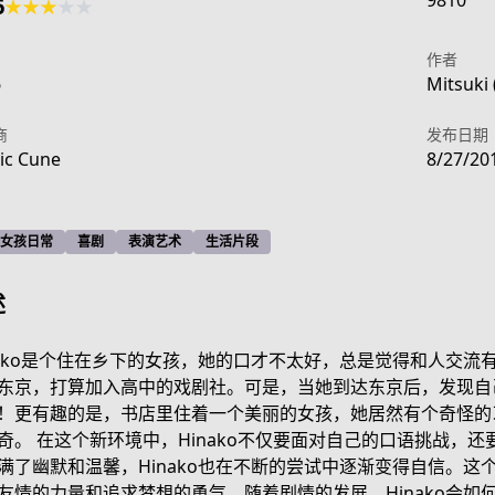
9810
6
★
★
★
★
★
作者
6
Mitsuki 
商
发布日期
ic Cune
8/27/20
女孩日常
喜剧
表演艺术
生活片段
述
nako是个住在乡下的女孩，她的口才不太好，总是觉得和人交
东京，打算加入高中的戏剧社。可是，当她到达东京后，发现自
！更有趣的是，书店里住着一个美丽的女孩，她居然有个奇怪的习
奇。 在这个新环境中，Hinako不仅要面对自己的口语挑战，
满了幽默和温馨，Hinako也在不断的尝试中逐渐变得自信。这个
友情的力量和追求梦想的勇气。随着剧情的发展，Hinako会