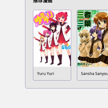
推荐漫画
Yuru Yuri
Sansha Sanyo