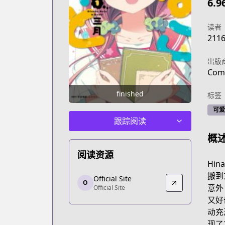
6.9
读者
211
出版
Com
finished
标签
可爱
跟踪阅读
概
阅读资源
Hi
Official Site
搬到
Official Site
O
Official Site
意外
Official Site
http://comiccune.jp/work/416/
又好
动充
现了