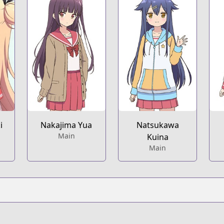
i
Nakajima Yua
Natsukawa
Main
Kuina
Main