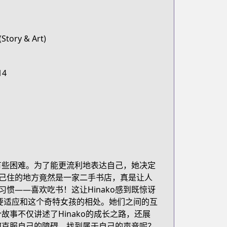
(Story & Art)
14
流有些困难。为了能更流利地表达自己，她决定
己住的地方竟然是一家二手书店，真是让人
惯——喜欢吃书！这让Hinako感到既惊讶
还要适应和这个奇特女孩的相处。她们之间的互
故事不仅讲述了Hinako的成长之路，还展
如何克服自己的障碍，找到属于自己的声音呢？