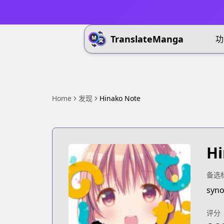
TranslateManga
功
Home
发现
Hinako Note
Hi
备选
syno
评分