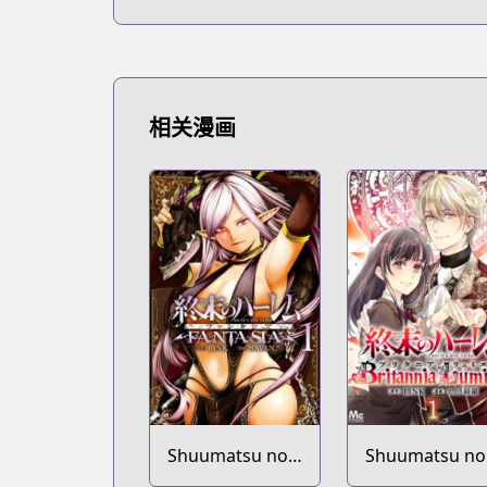
相关漫画
Shuumatsu no
Shuumatsu no
Harem: Fantasia
Harem: