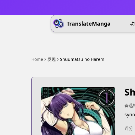
TranslateManga
功
Home
发现
Shuumatsu no Harem
S
备选
syno
评分