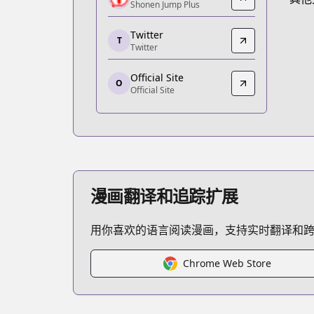
Shonen Jump Plus
https://shonenjumpplus.com/episode
Twitter
Twitter
T
Twitter
Twitter
https://twitter.com/harem_official_
Official Site
Official Site
O
Official Site
Official Site
https://end-harem.com/
漫画翻译和追踪扩展
用你喜欢的语言阅读漫画，支持实时翻译和
Chrome Web Store