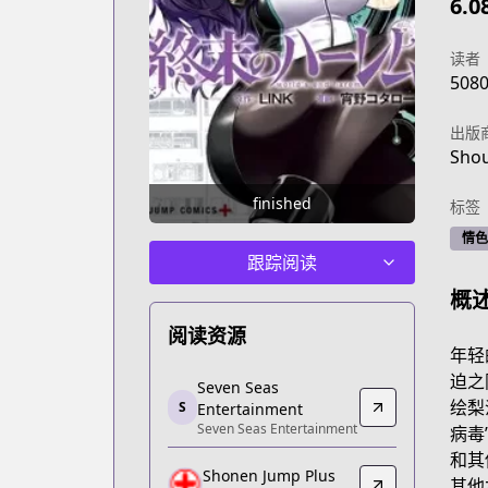
6.0
读者
508
出版
Sho
finished
标签
情色
跟踪阅读
概
阅读资源
年轻
Seven Seas Entertainment
迫之
Seven Seas
Seven Seas Entertainment
绘梨
S
Entertainment
Seven Seas Entertainment
https://sevenseasentertainment.com/
病毒
Shonen Jump Plus
和其
Shonen Jump Plus
Shonen Jump Plus
其他