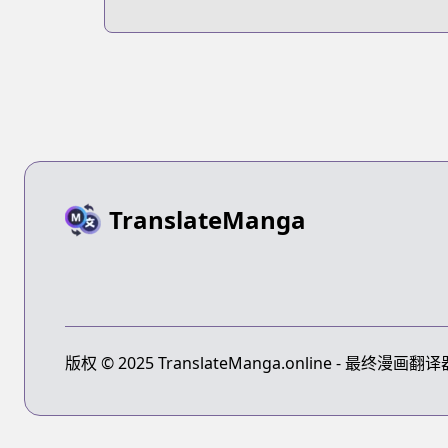
Britannia
Lumiére
TranslateManga
版权 © 2025 TranslateManga.online - 最终漫