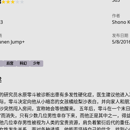
363
8
★
★
★
★
★
作者
03
Shono Ko
商
发布日期
unen Jump+
5/8/201
后宫
科幻
少年
述
的研究员水原零斗被诊断出患有多发性硬化症，医生建议他进入
际，零斗决定向他从小暗恋的女孩橘绘梨沙表白，并向家人和朋
沙突然闯入房间，宣称她会等他醒来。 五年后，零斗在一个末日后
series/worlds-end-harem/
”而消失，只有少数几位男性幸存下来，而他正是其中之一，得
他几位幸存男性被视为人类的宝贵资源，肩负着繁衍后代的重任
女性发生关系。面对各种诱惑，他能否坚持自己的信念，找到心