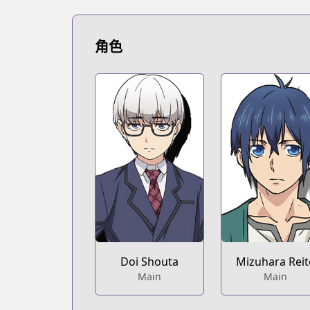
角色
Doi Shouta
Mizuhara Reit
Main
Main