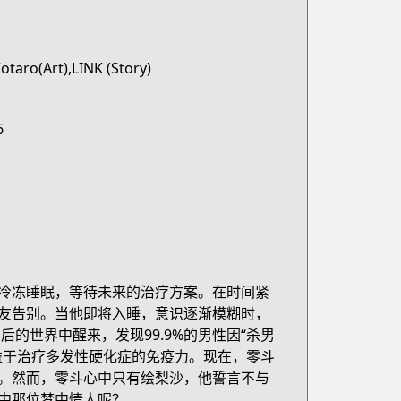
taro(Art),LINK (Story)
6
冷冻睡眠，等待未来的治疗方案。在时间紧
友告别。当他即将入睡，意识逐渐模糊时，
的世界中醒来，发现99.9%的男性因“杀男
益于治疗多发性硬化症的免疫力。现在，零斗
。然而，零斗心中只有绘梨沙，他誓言不与
中那位梦中情人呢？