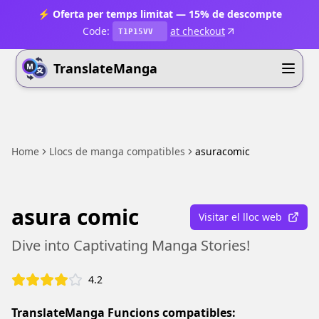
⚡ Oferta per temps limitat — 15% de descompte
Code:
at checkout
T1P15VV
TranslateManga
Home
Llocs de manga compatibles
asuracomic
asura comic
Visitar el lloc web
Dive into Captivating Manga Stories!
4.2
TranslateManga Funcions compatibles: