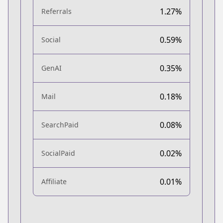
1.27%
Referrals
0.59%
Social
0.35%
GenAI
0.18%
Mail
0.08%
SearchPaid
0.02%
SocialPaid
0.01%
Affiliate