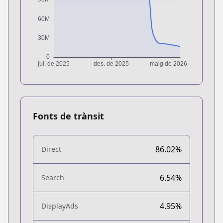
Fonts de trànsit
86.02%
Direct
6.54%
Search
4.95%
DisplayAds