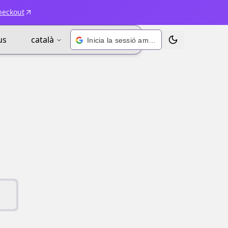
heckout
us
català
Inicia la sessió amb Google
Alternar tema