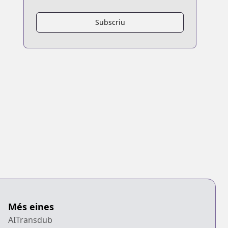
Subscriu
Més eines
AITransdub