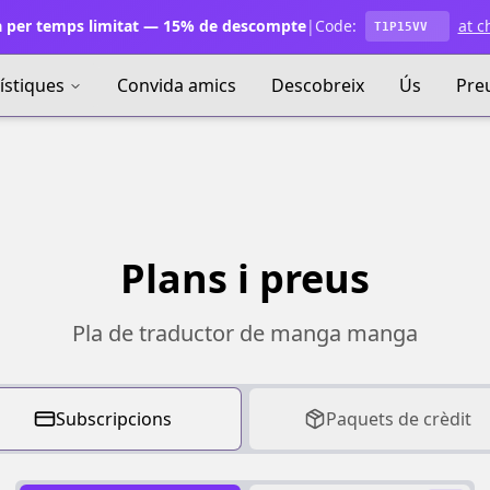
 per temps limitat — 15% de descompte
|
Code:
at c
T1P15VV
ístiques
Convida amics
Descobreix
Ús
Pre
Plans i preus
Pla de traductor de manga manga
Subscripcions
Paquets de crèdit